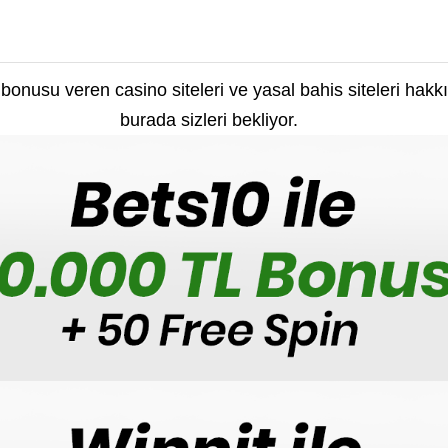
 bonusu veren casino siteleri ve yasal bahis siteleri hakk
burada sizleri bekliyor.