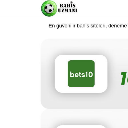
En güvenilir bahis siteleri, deneme