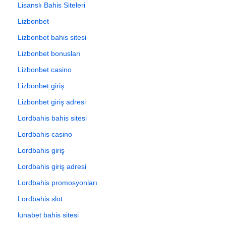
Lisanslı Bahis Siteleri
Lizbonbet
Lizbonbet bahis sitesi
Lizbonbet bonusları
Lizbonbet casino
Lizbonbet giriş
Lizbonbet giriş adresi
Lordbahis bahis sitesi
Lordbahis casino
Lordbahis giriş
Lordbahis giriş adresi
Lordbahis promosyonları
Lordbahis slot
lunabet bahis sitesi