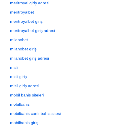
meritroyal giriş adresi
meritroyalbet
meritroyalbet giriş
meritroyalbet giriş adresi
milanobet
milanobet giriş
milanobet giriş adresi
misli
misli giriş
misli giriş adresi
mobil bahis siteleri
mobilbahis
mobilbahis canlı bahis sitesi
mobilbahis giriş