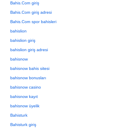
Bahis.Com giriş
Bahis.Com giriş adresi
Bahis.Com spor bahisleri
bahislion
bahislion giriş
bahislion giriş adresi
bahisnow
bahisnow bahis sitesi
bahisnow bonusları
bahisnow casino
bahisnow kayıt
bahisnow üyelik
Bahisturk
Bahisturk giriş