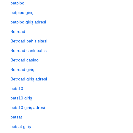
betpipo
betpipo giriş
betpipo giriş adresi
Betroad
Betroad bahis sitesi
Betroad canlı bahis
Betroad casino
Betroad giriş
Betroad giriş adresi
bets10
bets10 giriş
bets10 giriş adresi
betsat
betsat giriş