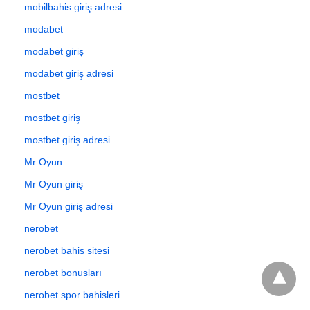
mobilbahis giriş adresi
modabet
modabet giriş
modabet giriş adresi
mostbet
mostbet giriş
mostbet giriş adresi
Mr Oyun
Mr Oyun giriş
Mr Oyun giriş adresi
nerobet
nerobet bahis sitesi
nerobet bonusları
nerobet spor bahisleri