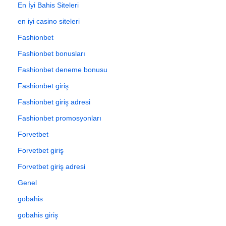
En İyi Bahis Siteleri
en iyi casino siteleri
Fashionbet
Fashionbet bonusları
Fashionbet deneme bonusu
Fashionbet giriş
Fashionbet giriş adresi
Fashionbet promosyonları
Forvetbet
Forvetbet giriş
Forvetbet giriş adresi
Genel
gobahis
gobahis giriş