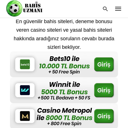
En güvenilir bahis siteleri, deneme bonusu
veren casino siteleri ve yasal bahis siteleri
hakkında aradığınız soruların cevabı burada
Type
sizleri bekliyor.
your
searc
query
and
hit
enter: