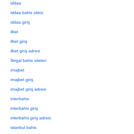
iddaa
iddaa bahis sitesi
iddaa giriş
ilbet
ilbet giriş
ilbet giriş adresi
İllegal bahis siteleri
imajbet
imajbet giriş
imajbet giriş adresi
interbahis
interbahis giriş
interbahis giriş adresi
istanbul bahis