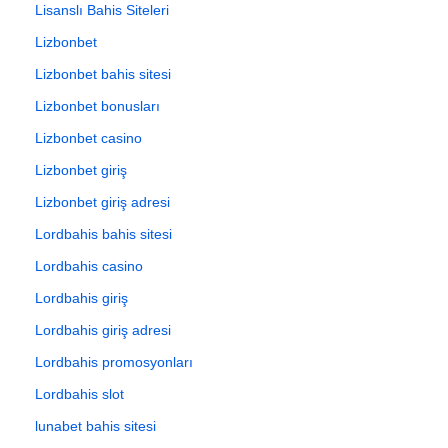
Lisanslı Bahis Siteleri
Lizbonbet
Lizbonbet bahis sitesi
Lizbonbet bonusları
Lizbonbet casino
Lizbonbet giriş
Lizbonbet giriş adresi
Lordbahis bahis sitesi
Lordbahis casino
Lordbahis giriş
Lordbahis giriş adresi
Lordbahis promosyonları
Lordbahis slot
lunabet bahis sitesi