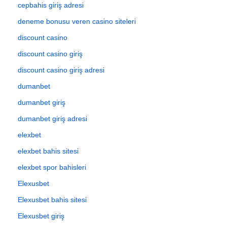
cepbahis giriş adresi
deneme bonusu veren casino siteleri
discount casino
discount casino giriş
discount casino giriş adresi
dumanbet
dumanbet giriş
dumanbet giriş adresi
elexbet
elexbet bahis sitesi
elexbet spor bahisleri
Elexusbet
Elexusbet bahis sitesi
Elexusbet giriş