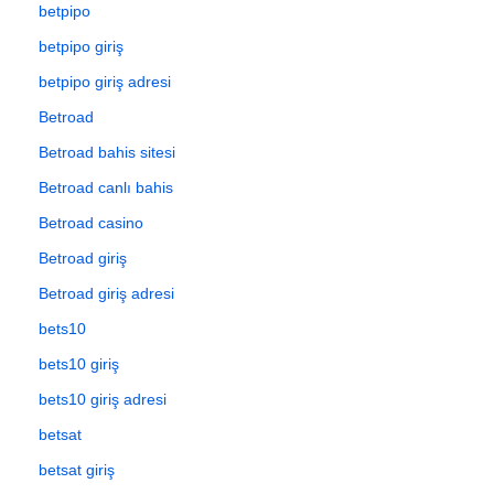
betpipo
betpipo giriş
betpipo giriş adresi
Betroad
Betroad bahis sitesi
Betroad canlı bahis
Betroad casino
Betroad giriş
Betroad giriş adresi
bets10
bets10 giriş
bets10 giriş adresi
betsat
betsat giriş