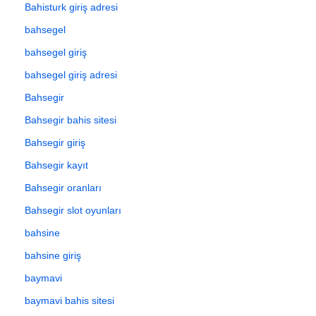
Bahisturk giriş adresi
bahsegel
bahsegel giriş
bahsegel giriş adresi
Bahsegir
Bahsegir bahis sitesi
Bahsegir giriş
Bahsegir kayıt
Bahsegir oranları
Bahsegir slot oyunları
bahsine
bahsine giriş
baymavi
baymavi bahis sitesi