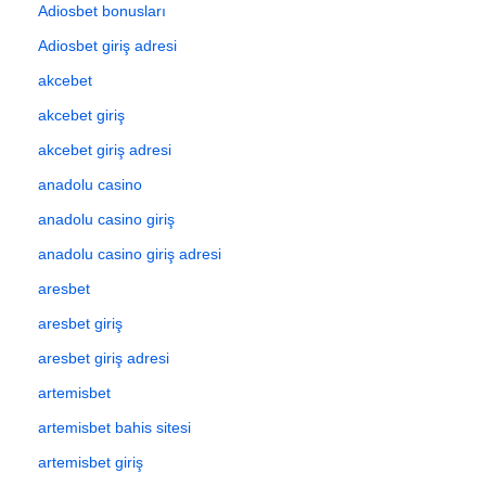
Adiosbet bonusları
Adiosbet giriş adresi
akcebet
akcebet giriş
akcebet giriş adresi
anadolu casino
anadolu casino giriş
anadolu casino giriş adresi
aresbet
aresbet giriş
aresbet giriş adresi
artemisbet
artemisbet bahis sitesi
artemisbet giriş