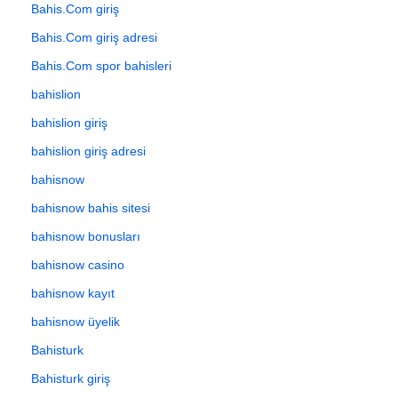
Bahis.Com giriş
Bahis.Com giriş adresi
Bahis.Com spor bahisleri
bahislion
bahislion giriş
bahislion giriş adresi
bahisnow
bahisnow bahis sitesi
bahisnow bonusları
bahisnow casino
bahisnow kayıt
bahisnow üyelik
Bahisturk
Bahisturk giriş