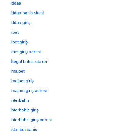
iddaa
iddaa bahis sitesi
iddaa giriş
ilbet
ilbet giriş
ilbet giriş adresi
İllegal bahis siteleri
imajbet
imajbet giriş
imajbet giriş adresi
interbahis
interbahis giriş
interbahis giriş adresi
istanbul bahis