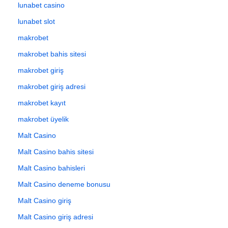
lunabet casino
lunabet slot
makrobet
makrobet bahis sitesi
makrobet giriş
makrobet giriş adresi
makrobet kayıt
makrobet üyelik
Malt Casino
Malt Casino bahis sitesi
Malt Casino bahisleri
Malt Casino deneme bonusu
Malt Casino giriş
Malt Casino giriş adresi