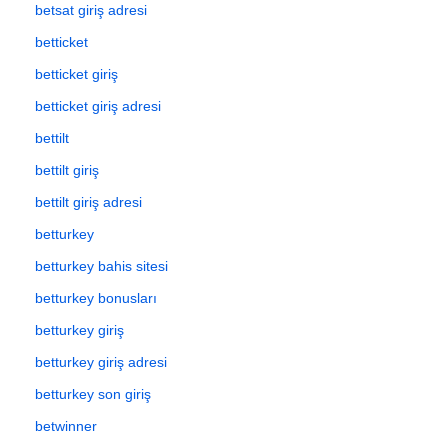
betsat giriş adresi
betticket
betticket giriş
betticket giriş adresi
bettilt
bettilt giriş
bettilt giriş adresi
betturkey
betturkey bahis sitesi
betturkey bonusları
betturkey giriş
betturkey giriş adresi
betturkey son giriş
betwinner