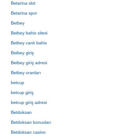
Betarina slot
Betarina spor
Betbey
Betbey bahis sitesi
Betbey canlı bahis
Betbey giriş
Betbey giriş adresi
Betbey oranları
betcup
betcup giriş
betcup giriş adresi
Betdoksan
Betdoksan bonusları
Betdoksan casino