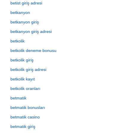
betist giriş adresi
betkanyon
betkanyon giriş
betkanyon giriş adresi
betkolik
betkolik deneme bonusu
betkolik giriş
betkolik giriş adresi
betkolik kayıt
betkolik oranları
betmatik
betmatik bonusları
betmatik casino
betmatik giriş