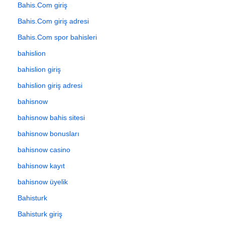
Bahis.Com giriş
Bahis.Com giriş adresi
Bahis.Com spor bahisleri
bahislion
bahislion giriş
bahislion giriş adresi
bahisnow
bahisnow bahis sitesi
bahisnow bonusları
bahisnow casino
bahisnow kayıt
bahisnow üyelik
Bahisturk
Bahisturk giriş