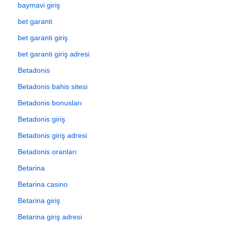
baymavi giriş
bet garanti
bet garanti giriş
bet garanti giriş adresi
Betadonis
Betadonis bahis sitesi
Betadonis bonusları
Betadonis giriş
Betadonis giriş adresi
Betadonis oranları
Betarina
Betarina casino
Betarina giriş
Betarina giriş adresi