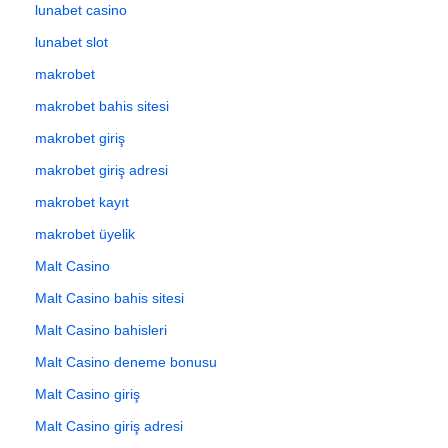
lunabet casino
lunabet slot
makrobet
makrobet bahis sitesi
makrobet giriş
makrobet giriş adresi
makrobet kayıt
makrobet üyelik
Malt Casino
Malt Casino bahis sitesi
Malt Casino bahisleri
Malt Casino deneme bonusu
Malt Casino giriş
Malt Casino giriş adresi