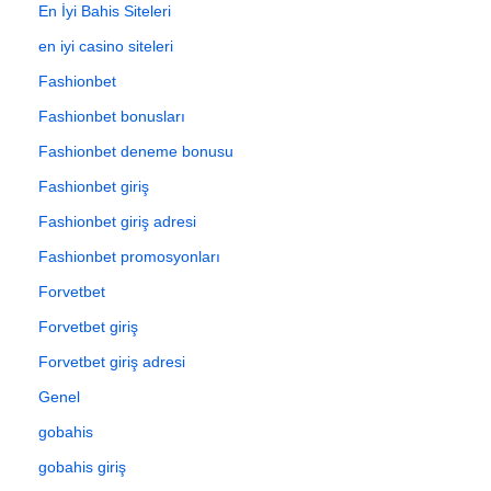
En İyi Bahis Siteleri
en iyi casino siteleri
Fashionbet
Fashionbet bonusları
Fashionbet deneme bonusu
Fashionbet giriş
Fashionbet giriş adresi
Fashionbet promosyonları
Forvetbet
Forvetbet giriş
Forvetbet giriş adresi
Genel
gobahis
gobahis giriş