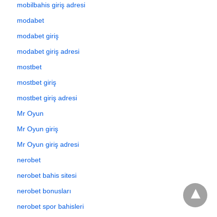
mobilbahis giriş adresi
modabet
modabet giriş
modabet giriş adresi
mostbet
mostbet giriş
mostbet giriş adresi
Mr Oyun
Mr Oyun giriş
Mr Oyun giriş adresi
nerobet
nerobet bahis sitesi
nerobet bonusları
nerobet spor bahisleri