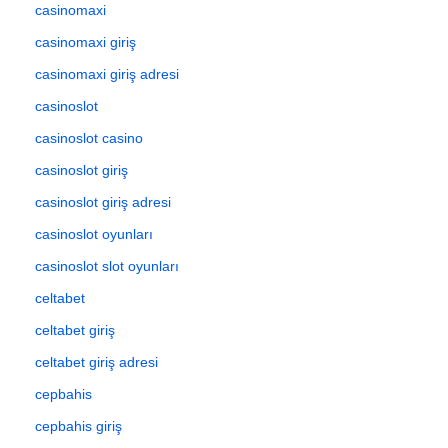
casinomaxi
casinomaxi giriş
casinomaxi giriş adresi
casinoslot
casinoslot casino
casinoslot giriş
casinoslot giriş adresi
casinoslot oyunları
casinoslot slot oyunları
celtabet
celtabet giriş
celtabet giriş adresi
cepbahis
cepbahis giriş