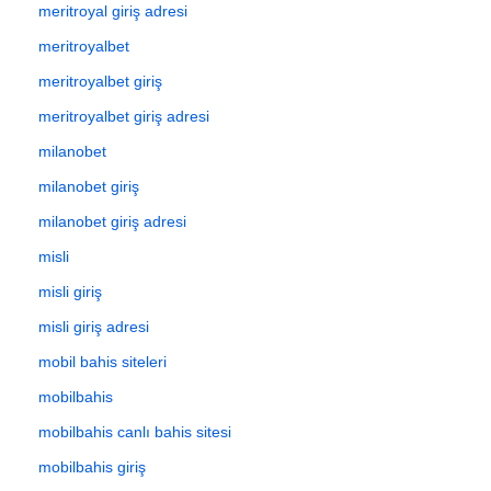
meritroyal giriş adresi
meritroyalbet
meritroyalbet giriş
meritroyalbet giriş adresi
milanobet
milanobet giriş
milanobet giriş adresi
misli
misli giriş
misli giriş adresi
mobil bahis siteleri
mobilbahis
mobilbahis canlı bahis sitesi
mobilbahis giriş