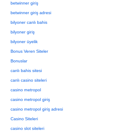
betwinner giriş
betwinner giriş adresi
bilyoner canlı bahis
bilyoner giriş
bilyoner üyelik
Bonus Veren Siteler
Bonuslar
canlı bahis sitesi
canlı casino siteleri
casino metropol
casino metropol giriş
casino metropol giriş adresi
Casino Siteleri
casino slot siteleri