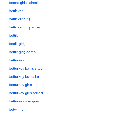
betsat giriş adresi
betticket
betticket giriş
betticket giriş adresi
bettilt
bettilt giriş
bettilt giriş adresi
betturkey
betturkey bahis sitesi
betturkey bonusları
betturkey giriş
betturkey giriş adresi
betturkey son giriş
betwinner