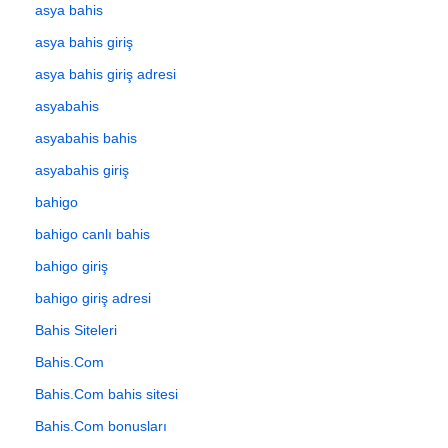
asya bahis
asya bahis giriş
asya bahis giriş adresi
asyabahis
asyabahis bahis
asyabahis giriş
bahigo
bahigo canlı bahis
bahigo giriş
bahigo giriş adresi
Bahis Siteleri
Bahis.Com
Bahis.Com bahis sitesi
Bahis.Com bonusları