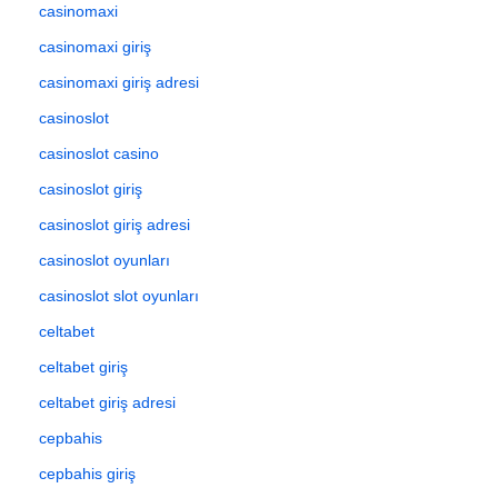
casinomaxi
casinomaxi giriş
casinomaxi giriş adresi
casinoslot
casinoslot casino
casinoslot giriş
casinoslot giriş adresi
casinoslot oyunları
casinoslot slot oyunları
celtabet
celtabet giriş
celtabet giriş adresi
cepbahis
cepbahis giriş