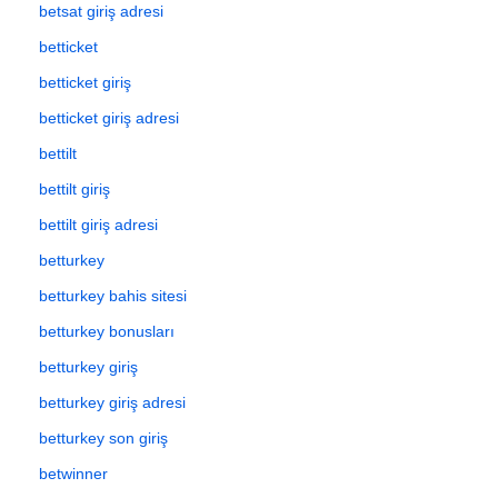
betsat giriş adresi
betticket
betticket giriş
betticket giriş adresi
bettilt
bettilt giriş
bettilt giriş adresi
betturkey
betturkey bahis sitesi
betturkey bonusları
betturkey giriş
betturkey giriş adresi
betturkey son giriş
betwinner