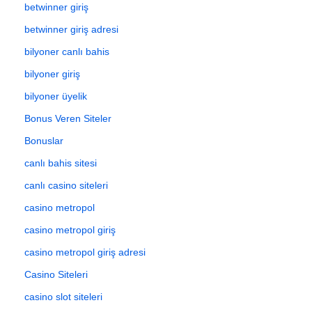
betwinner giriş
betwinner giriş adresi
bilyoner canlı bahis
bilyoner giriş
bilyoner üyelik
Bonus Veren Siteler
Bonuslar
canlı bahis sitesi
canlı casino siteleri
casino metropol
casino metropol giriş
casino metropol giriş adresi
Casino Siteleri
casino slot siteleri