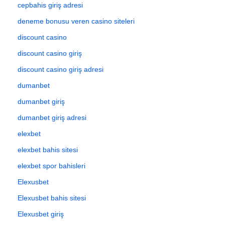
cepbahis giriş adresi
deneme bonusu veren casino siteleri
discount casino
discount casino giriş
discount casino giriş adresi
dumanbet
dumanbet giriş
dumanbet giriş adresi
elexbet
elexbet bahis sitesi
elexbet spor bahisleri
Elexusbet
Elexusbet bahis sitesi
Elexusbet giriş