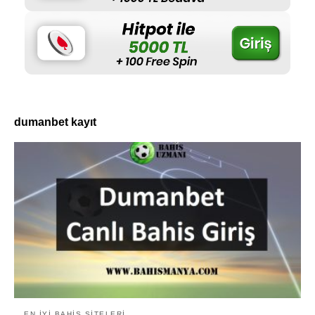
dumanbet kayıt
EN İYI BAHIS SITELERI