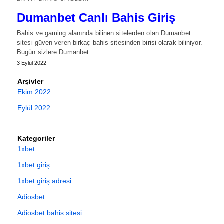
Dumanbet Canlı Bahis Giriş
Bahis ve gaming alanında bilinen sitelerden olan Dumanbet
sitesi güven veren birkaç bahis sitesinden birisi olarak biliniyor.
Bugün sizlere Dumanbet…
3 Eylül 2022
Arşivler
Ekim 2022
Eylül 2022
Kategoriler
1xbet
1xbet giriş
1xbet giriş adresi
Adiosbet
Adiosbet bahis sitesi