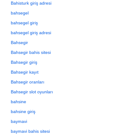
Bahisturk giriş adresi
bahsegel
bahsegel giriş
bahsegel giriş adresi
Bahsegir
Bahsegir bahis sitesi
Bahsegir giriş
Bahsegir kayıt
Bahsegir oranları
Bahsegir slot oyunları
bahsine
bahsine giriş
baymavi
baymavi bahis sitesi