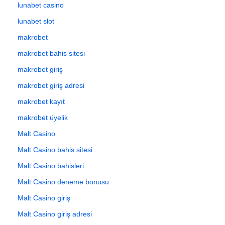
lunabet casino
lunabet slot
makrobet
makrobet bahis sitesi
makrobet giriş
makrobet giriş adresi
makrobet kayıt
makrobet üyelik
Malt Casino
Malt Casino bahis sitesi
Malt Casino bahisleri
Malt Casino deneme bonusu
Malt Casino giriş
Malt Casino giriş adresi