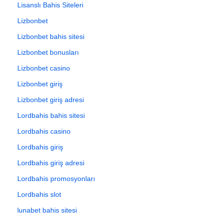
Lisanslı Bahis Siteleri
Lizbonbet
Lizbonbet bahis sitesi
Lizbonbet bonusları
Lizbonbet casino
Lizbonbet giriş
Lizbonbet giriş adresi
Lordbahis bahis sitesi
Lordbahis casino
Lordbahis giriş
Lordbahis giriş adresi
Lordbahis promosyonları
Lordbahis slot
lunabet bahis sitesi