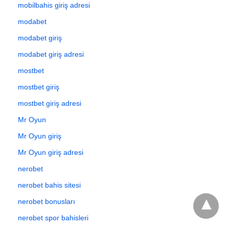
mobilbahis giriş adresi
modabet
modabet giriş
modabet giriş adresi
mostbet
mostbet giriş
mostbet giriş adresi
Mr Oyun
Mr Oyun giriş
Mr Oyun giriş adresi
nerobet
nerobet bahis sitesi
nerobet bonusları
nerobet spor bahisleri