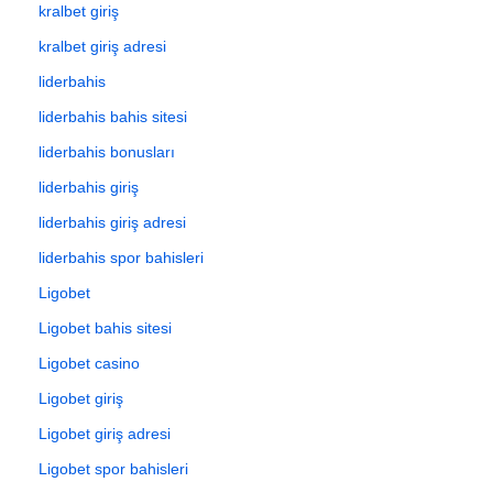
kralbet giriş
kralbet giriş adresi
liderbahis
liderbahis bahis sitesi
liderbahis bonusları
liderbahis giriş
liderbahis giriş adresi
liderbahis spor bahisleri
Ligobet
Ligobet bahis sitesi
Ligobet casino
Ligobet giriş
Ligobet giriş adresi
Ligobet spor bahisleri