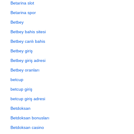
Betarina slot
Betarina spor
Betbey
Betbey bahis sitesi
Betbey canlı bahis
Betbey giriş
Betbey giriş adresi
Betbey oranları
betcup
betcup giriş
betcup giriş adresi
Betdoksan
Betdoksan bonusları
Betdoksan casino