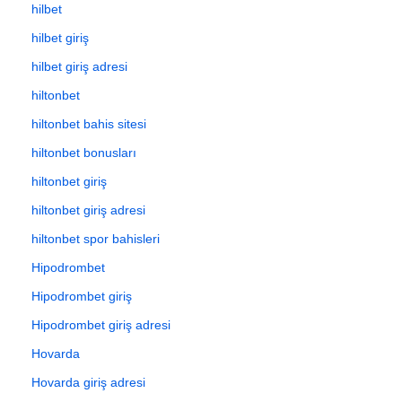
hilbet
hilbet giriş
hilbet giriş adresi
hiltonbet
hiltonbet bahis sitesi
hiltonbet bonusları
hiltonbet giriş
hiltonbet giriş adresi
hiltonbet spor bahisleri
Hipodrombet
Hipodrombet giriş
Hipodrombet giriş adresi
Hovarda
Hovarda giriş adresi