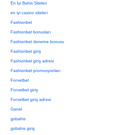
En İyi Bahis Siteleri
en iyi casino siteleri
Fashionbet
Fashionbet bonusları
Fashionbet deneme bonusu
Fashionbet giriş
Fashionbet giriş adresi
Fashionbet promosyonları
Forvetbet
Forvetbet giriş
Forvetbet giriş adresi
Genel
gobahis
gobahis giriş