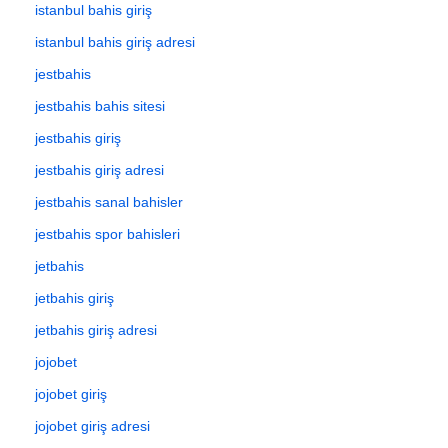
istanbul bahis giriş
istanbul bahis giriş adresi
jestbahis
jestbahis bahis sitesi
jestbahis giriş
jestbahis giriş adresi
jestbahis sanal bahisler
jestbahis spor bahisleri
jetbahis
jetbahis giriş
jetbahis giriş adresi
jojobet
jojobet giriş
jojobet giriş adresi