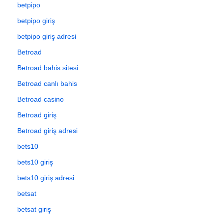
betpipo
betpipo giriş
betpipo giriş adresi
Betroad
Betroad bahis sitesi
Betroad canlı bahis
Betroad casino
Betroad giriş
Betroad giriş adresi
bets10
bets10 giriş
bets10 giriş adresi
betsat
betsat giriş