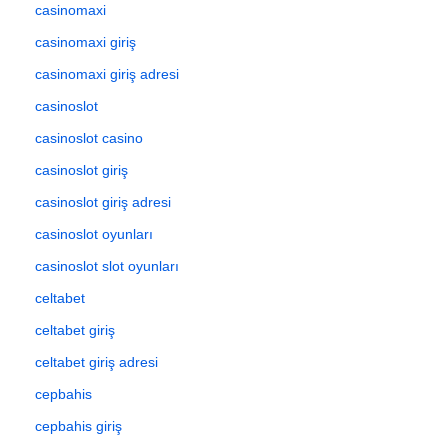
casinomaxi
casinomaxi giriş
casinomaxi giriş adresi
casinoslot
casinoslot casino
casinoslot giriş
casinoslot giriş adresi
casinoslot oyunları
casinoslot slot oyunları
celtabet
celtabet giriş
celtabet giriş adresi
cepbahis
cepbahis giriş