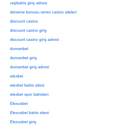
cepbahis giriş adresi
deneme bonusu veren casino siteleri
discount casino
discount casino giriş
discount casino giriş adresi
dumanbet
dumanbet giriş
dumanbet giriş adresi
elexbet
elexbet bahis sitesi
elexbet spor bahisleri
Elexusbet
Elexusbet bahis sitesi
Elexusbet giriş