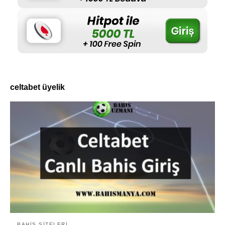
celtabet üyelik
BAHIS SITELERI