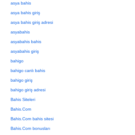
asya bahis
asya bahis giriş
asya bahis giriş adresi
asyabahis
asyabahis bahis
asyabahis giriş
bahigo
bahigo canlı bahis
bahigo giriş
bahigo giriş adresi
Bahis Siteleri
Bahis.Com
Bahis.Com bahis sitesi
Bahis.Com bonusları