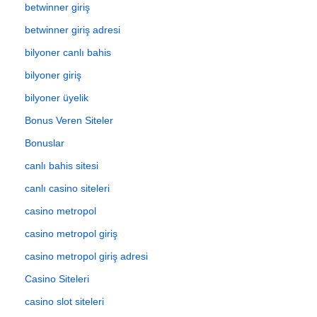
betwinner giriş
betwinner giriş adresi
bilyoner canlı bahis
bilyoner giriş
bilyoner üyelik
Bonus Veren Siteler
Bonuslar
canlı bahis sitesi
canlı casino siteleri
casino metropol
casino metropol giriş
casino metropol giriş adresi
Casino Siteleri
casino slot siteleri