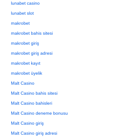
lunabet casino
lunabet slot
makrobet
makrobet bahis sitesi
makrobet giriş
makrobet giriş adresi
makrobet kayıt
makrobet üyelik
Malt Casino
Malt Casino bahis sitesi
Malt Casino bahisleri
Malt Casino deneme bonusu
Malt Casino giriş
Malt Casino giriş adresi