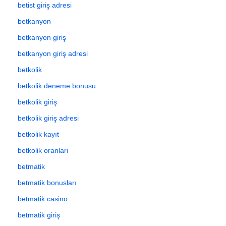
betist giriş adresi
betkanyon
betkanyon giriş
betkanyon giriş adresi
betkolik
betkolik deneme bonusu
betkolik giriş
betkolik giriş adresi
betkolik kayıt
betkolik oranları
betmatik
betmatik bonusları
betmatik casino
betmatik giriş