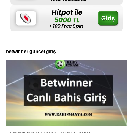
betwinner güncel giriş
DENEME BONUSU VEREN CASINO SITELERI