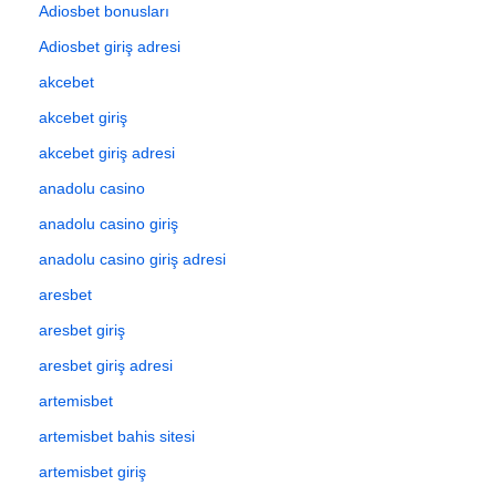
Adiosbet bonusları
Adiosbet giriş adresi
akcebet
akcebet giriş
akcebet giriş adresi
anadolu casino
anadolu casino giriş
anadolu casino giriş adresi
aresbet
aresbet giriş
aresbet giriş adresi
artemisbet
artemisbet bahis sitesi
artemisbet giriş