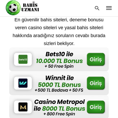
En güvenilir bahis siteleri, deneme bonusu
veren casino siteleri ve yasal bahis siteleri
hakkında aradığınız soruların cevabı burada
Type
sizleri bekliyor.
your
searc
query
and
hit
enter: