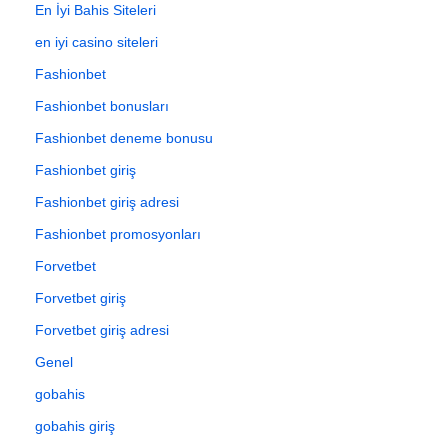
En İyi Bahis Siteleri
en iyi casino siteleri
Fashionbet
Fashionbet bonusları
Fashionbet deneme bonusu
Fashionbet giriş
Fashionbet giriş adresi
Fashionbet promosyonları
Forvetbet
Forvetbet giriş
Forvetbet giriş adresi
Genel
gobahis
gobahis giriş