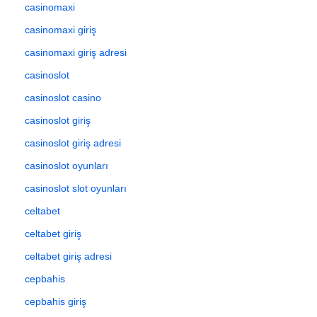
casinomaxi
casinomaxi giriş
casinomaxi giriş adresi
casinoslot
casinoslot casino
casinoslot giriş
casinoslot giriş adresi
casinoslot oyunları
casinoslot slot oyunları
celtabet
celtabet giriş
celtabet giriş adresi
cepbahis
cepbahis giriş