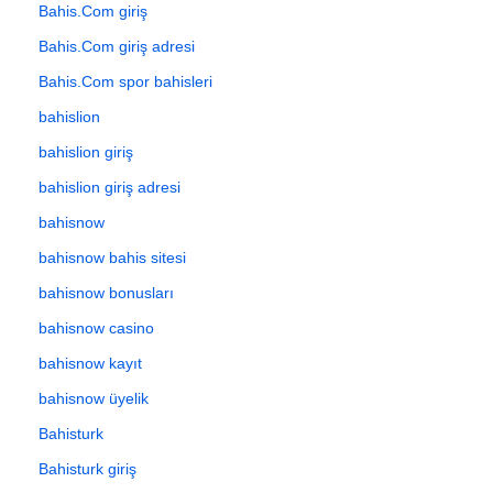
Bahis.Com giriş
Bahis.Com giriş adresi
Bahis.Com spor bahisleri
bahislion
bahislion giriş
bahislion giriş adresi
bahisnow
bahisnow bahis sitesi
bahisnow bonusları
bahisnow casino
bahisnow kayıt
bahisnow üyelik
Bahisturk
Bahisturk giriş