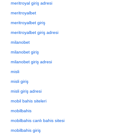
meritroyal giriş adresi
meritroyalbet
meritroyalbet giriş
meritroyalbet giriş adresi
milanobet
milanobet giriş
milanobet giriş adresi
misli
misli giriş
misli giriş adresi
mobil bahis siteleri
mobilbahis
mobilbahis canlı bahis sitesi
mobilbahis giriş