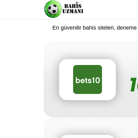
En güvenilir bahis siteleri, deneme