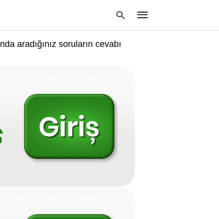
ında aradığınız soruların cevabı
Type
your
search
query
and
hit
enter: