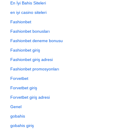
En İyi Bahis Siteleri
en iyi casino siteleri
Fashionbet
Fashionbet bonusları
Fashionbet deneme bonusu
Fashionbet giriş
Fashionbet giriş adresi
Fashionbet promosyonları
Forvetbet
Forvetbet giriş
Forvetbet giriş adresi
Genel
gobahis
gobahis giriş