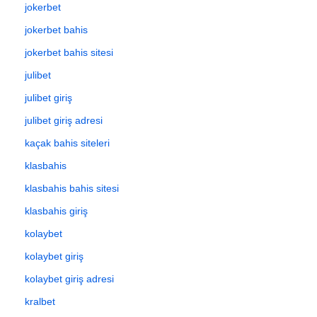
jokerbet
jokerbet bahis
jokerbet bahis sitesi
julibet
julibet giriş
julibet giriş adresi
kaçak bahis siteleri
klasbahis
klasbahis bahis sitesi
klasbahis giriş
kolaybet
kolaybet giriş
kolaybet giriş adresi
kralbet