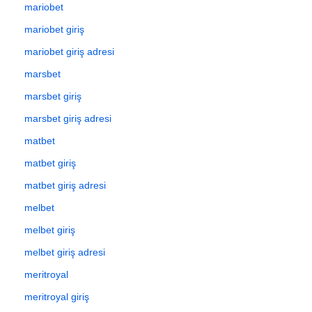
mariobet
mariobet giriş
mariobet giriş adresi
marsbet
marsbet giriş
marsbet giriş adresi
matbet
matbet giriş
matbet giriş adresi
melbet
melbet giriş
melbet giriş adresi
meritroyal
meritroyal giriş