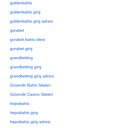
goldenbahis
goldenbahis giriş
goldenbahis giriş adresi
gorabet
gorabet bahis sitesi
gorabet giriş
grandbetting
grandbetting giriş
grandbetting giriş adresi
Güvenilir Bahis Siteleri
Güvenilir Casino Siteleri
hepsibahis
hepsibahis giriş
hepsibahis giriş adresi