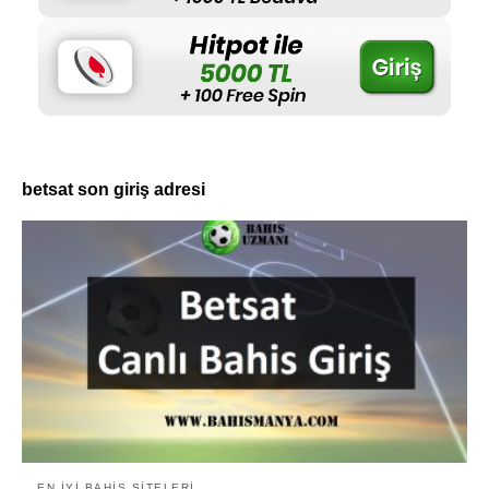
betsat son giriş adresi
EN İYI BAHIS SITELERI