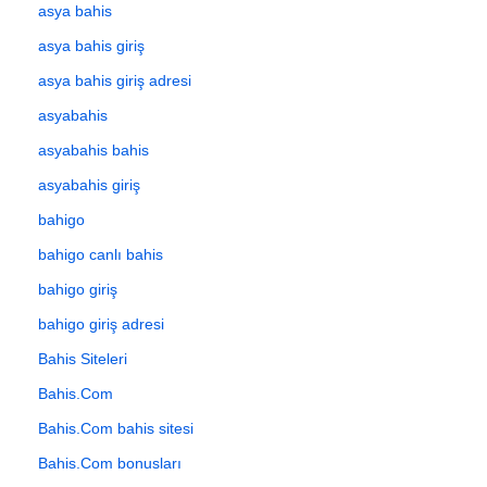
asya bahis
asya bahis giriş
asya bahis giriş adresi
asyabahis
asyabahis bahis
asyabahis giriş
bahigo
bahigo canlı bahis
bahigo giriş
bahigo giriş adresi
Bahis Siteleri
Bahis.Com
Bahis.Com bahis sitesi
Bahis.Com bonusları