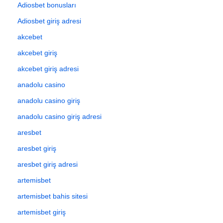
Adiosbet bonusları
Adiosbet giriş adresi
akcebet
akcebet giriş
akcebet giriş adresi
anadolu casino
anadolu casino giriş
anadolu casino giriş adresi
aresbet
aresbet giriş
aresbet giriş adresi
artemisbet
artemisbet bahis sitesi
artemisbet giriş