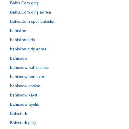
Bahis.Com giriş
Bahis.Com giriş adresi
Bahis.Com spor bahisleri
bahislion
bahislion giriş
bahislion giriş adresi
bahisnow
bahisnow bahis sitesi
bahisnow bonusları
bahisnow casino
bahisnow kayıt
bahisnow üyelik
Bahisturk
Bahisturk giriş