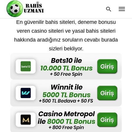
En güvenilir bahis siteleri, deneme bonusu
veren casino siteleri ve yasal bahis siteleri
hakkında aradığınız soruların cevabı burada
Type
sizleri bekliyor.
your
searc
query
and
hit
enter: