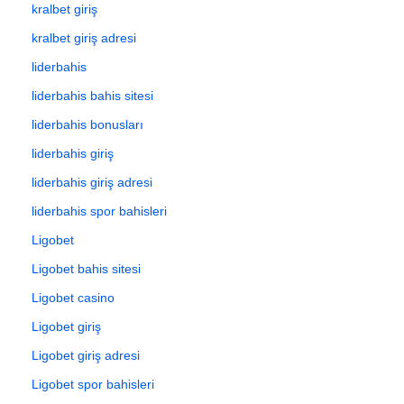
kralbet giriş
kralbet giriş adresi
liderbahis
liderbahis bahis sitesi
liderbahis bonusları
liderbahis giriş
liderbahis giriş adresi
liderbahis spor bahisleri
Ligobet
Ligobet bahis sitesi
Ligobet casino
Ligobet giriş
Ligobet giriş adresi
Ligobet spor bahisleri