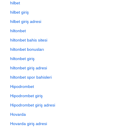
hilbet
hilbet giriş
hilbet giriş adresi
hiltonbet
hiltonbet bahis sitesi
hiltonbet bonusları
hiltonbet giriş
hiltonbet giriş adresi
hiltonbet spor bahisleri
Hipodrombet
Hipodrombet giriş
Hipodrombet giriş adresi
Hovarda
Hovarda giriş adresi