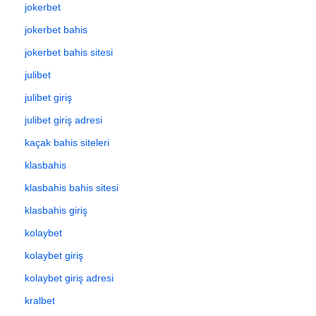
jokerbet
jokerbet bahis
jokerbet bahis sitesi
julibet
julibet giriş
julibet giriş adresi
kaçak bahis siteleri
klasbahis
klasbahis bahis sitesi
klasbahis giriş
kolaybet
kolaybet giriş
kolaybet giriş adresi
kralbet