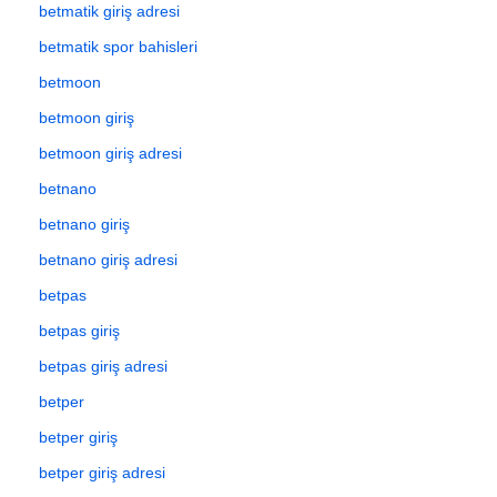
betmatik giriş adresi
betmatik spor bahisleri
betmoon
betmoon giriş
betmoon giriş adresi
betnano
betnano giriş
betnano giriş adresi
betpas
betpas giriş
betpas giriş adresi
betper
betper giriş
betper giriş adresi