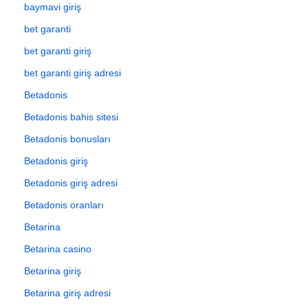
baymavi giriş
bet garanti
bet garanti giriş
bet garanti giriş adresi
Betadonis
Betadonis bahis sitesi
Betadonis bonusları
Betadonis giriş
Betadonis giriş adresi
Betadonis oranları
Betarina
Betarina casino
Betarina giriş
Betarina giriş adresi