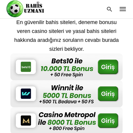
En güvenilir bahis siteleri, deneme bonusu
veren casino siteleri ve yasal bahis siteleri
hakkında aradığınız soruların cevabı burada
Type
sizleri bekliyor.
your
searc
query
and
hit
enter: