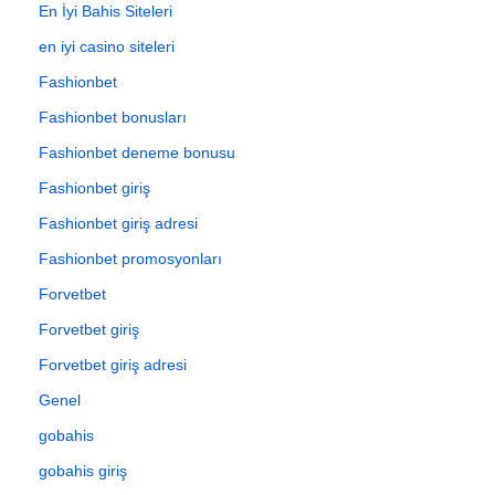
En İyi Bahis Siteleri
en iyi casino siteleri
Fashionbet
Fashionbet bonusları
Fashionbet deneme bonusu
Fashionbet giriş
Fashionbet giriş adresi
Fashionbet promosyonları
Forvetbet
Forvetbet giriş
Forvetbet giriş adresi
Genel
gobahis
gobahis giriş