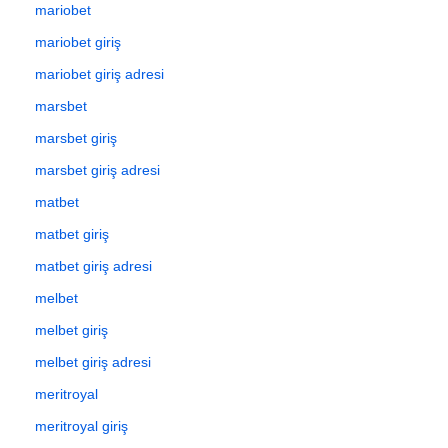
mariobet
mariobet giriş
mariobet giriş adresi
marsbet
marsbet giriş
marsbet giriş adresi
matbet
matbet giriş
matbet giriş adresi
melbet
melbet giriş
melbet giriş adresi
meritroyal
meritroyal giriş