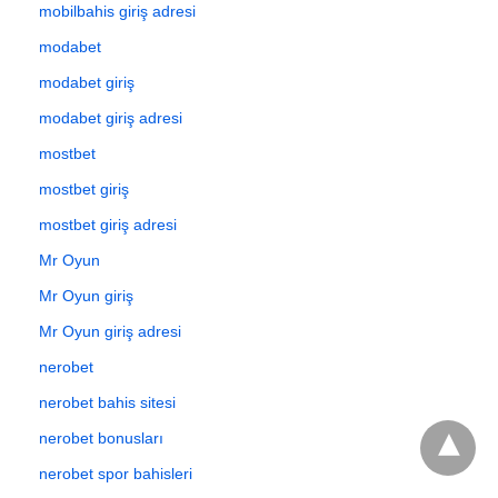
mobilbahis giriş adresi
modabet
modabet giriş
modabet giriş adresi
mostbet
mostbet giriş
mostbet giriş adresi
Mr Oyun
Mr Oyun giriş
Mr Oyun giriş adresi
nerobet
nerobet bahis sitesi
nerobet bonusları
nerobet spor bahisleri