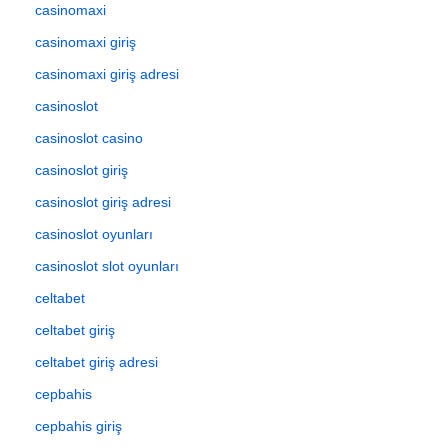
casinomaxi
casinomaxi giriş
casinomaxi giriş adresi
casinoslot
casinoslot casino
casinoslot giriş
casinoslot giriş adresi
casinoslot oyunları
casinoslot slot oyunları
celtabet
celtabet giriş
celtabet giriş adresi
cepbahis
cepbahis giriş