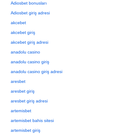
Adiosbet bonusları
Adiosbet giriş adresi
akcebet
akcebet giriş
akcebet giriş adresi
anadolu casino
anadolu casino giriş
anadolu casino giriş adresi
aresbet
aresbet giriş
aresbet giriş adresi
artemisbet
artemisbet bahis sitesi
artemisbet giriş