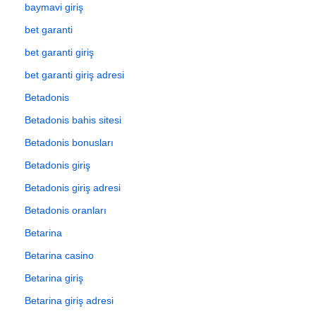
baymavi giriş
bet garanti
bet garanti giriş
bet garanti giriş adresi
Betadonis
Betadonis bahis sitesi
Betadonis bonusları
Betadonis giriş
Betadonis giriş adresi
Betadonis oranları
Betarina
Betarina casino
Betarina giriş
Betarina giriş adresi