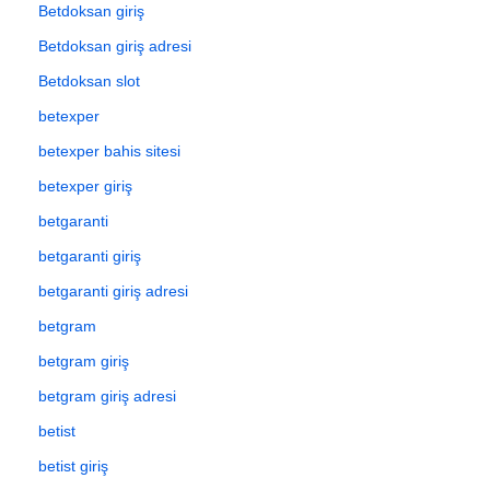
Betdoksan giriş
Betdoksan giriş adresi
Betdoksan slot
betexper
betexper bahis sitesi
betexper giriş
betgaranti
betgaranti giriş
betgaranti giriş adresi
betgram
betgram giriş
betgram giriş adresi
betist
betist giriş