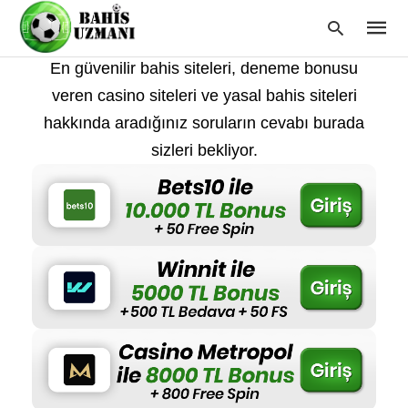
En güvenilir bahis siteleri, deneme bonusu
veren casino siteleri ve yasal bahis siteleri
hakkında aradığınız soruların cevabı burada
Type
sizleri bekliyor.
your
searc
query
and
hit
enter: