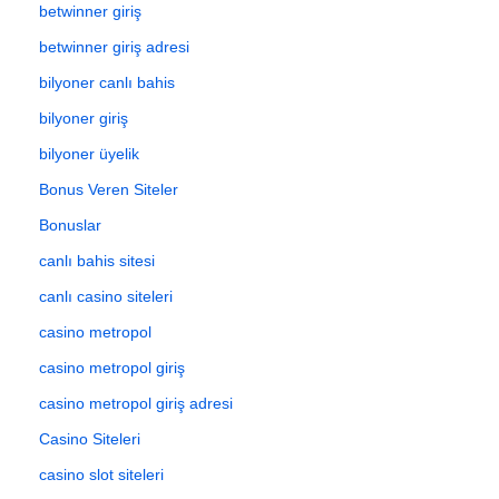
betwinner giriş
betwinner giriş adresi
bilyoner canlı bahis
bilyoner giriş
bilyoner üyelik
Bonus Veren Siteler
Bonuslar
canlı bahis sitesi
canlı casino siteleri
casino metropol
casino metropol giriş
casino metropol giriş adresi
Casino Siteleri
casino slot siteleri