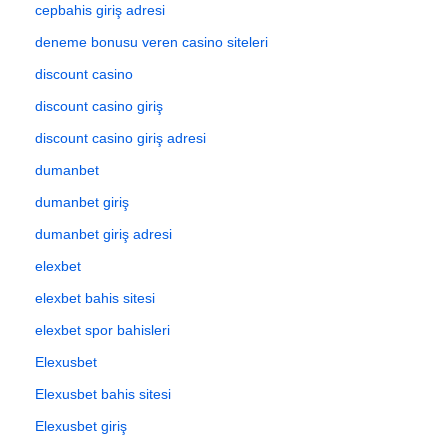
cepbahis giriş adresi
deneme bonusu veren casino siteleri
discount casino
discount casino giriş
discount casino giriş adresi
dumanbet
dumanbet giriş
dumanbet giriş adresi
elexbet
elexbet bahis sitesi
elexbet spor bahisleri
Elexusbet
Elexusbet bahis sitesi
Elexusbet giriş