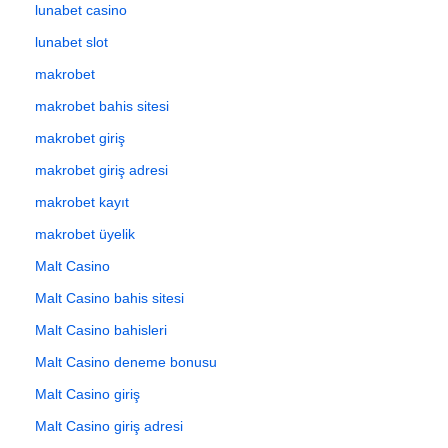
lunabet casino
lunabet slot
makrobet
makrobet bahis sitesi
makrobet giriş
makrobet giriş adresi
makrobet kayıt
makrobet üyelik
Malt Casino
Malt Casino bahis sitesi
Malt Casino bahisleri
Malt Casino deneme bonusu
Malt Casino giriş
Malt Casino giriş adresi