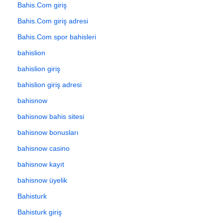
Bahis.Com giriş
Bahis.Com giriş adresi
Bahis.Com spor bahisleri
bahislion
bahislion giriş
bahislion giriş adresi
bahisnow
bahisnow bahis sitesi
bahisnow bonusları
bahisnow casino
bahisnow kayıt
bahisnow üyelik
Bahisturk
Bahisturk giriş