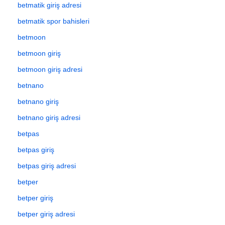
betmatik giriş adresi
betmatik spor bahisleri
betmoon
betmoon giriş
betmoon giriş adresi
betnano
betnano giriş
betnano giriş adresi
betpas
betpas giriş
betpas giriş adresi
betper
betper giriş
betper giriş adresi