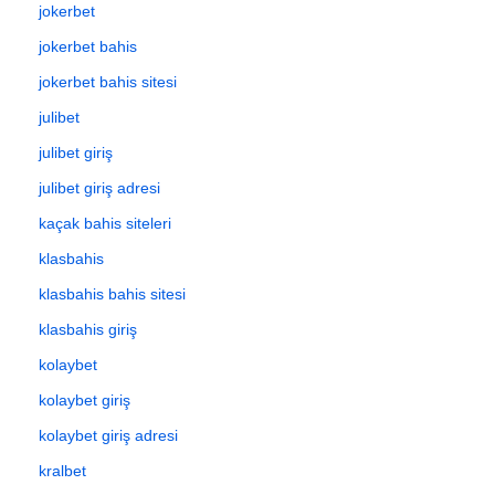
jokerbet
jokerbet bahis
jokerbet bahis sitesi
julibet
julibet giriş
julibet giriş adresi
kaçak bahis siteleri
klasbahis
klasbahis bahis sitesi
klasbahis giriş
kolaybet
kolaybet giriş
kolaybet giriş adresi
kralbet