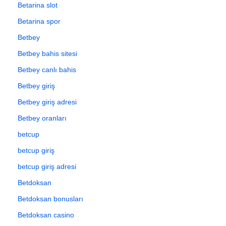
Betarina slot
Betarina spor
Betbey
Betbey bahis sitesi
Betbey canlı bahis
Betbey giriş
Betbey giriş adresi
Betbey oranları
betcup
betcup giriş
betcup giriş adresi
Betdoksan
Betdoksan bonusları
Betdoksan casino