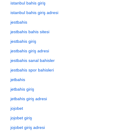
istanbul bahis giriş
istanbul bahis giriş adresi
jestbahis
jestbahis bahis sitesi
jestbahis giriş
jestbahis giriş adresi
jestbahis sanal bahisler
jestbahis spor bahisleri
jetbahis
jetbahis giriş
jetbahis giriş adresi
jojobet
jojobet giriş
jojobet giriş adresi