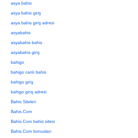
asya bahis
asya bahis giriş
asya bahis giriş adresi
asyabahis
asyabahis bahis
asyabahis giriş
bahigo
bahigo canlı bahis
bahigo giriş
bahigo giriş adresi
Bahis Siteleri
Bahis.Com
Bahis.Com bahis sitesi
Bahis.Com bonusları