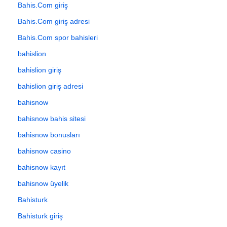
Bahis.Com giriş
Bahis.Com giriş adresi
Bahis.Com spor bahisleri
bahislion
bahislion giriş
bahislion giriş adresi
bahisnow
bahisnow bahis sitesi
bahisnow bonusları
bahisnow casino
bahisnow kayıt
bahisnow üyelik
Bahisturk
Bahisturk giriş