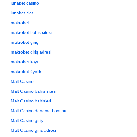
lunabet casino
lunabet slot
makrobet
makrobet bahis sitesi
makrobet giriş
makrobet giriş adresi
makrobet kayıt
makrobet üyelik
Malt Casino
Malt Casino bahis sitesi
Malt Casino bahisleri
Malt Casino deneme bonusu
Malt Casino giriş
Malt Casino giriş adresi