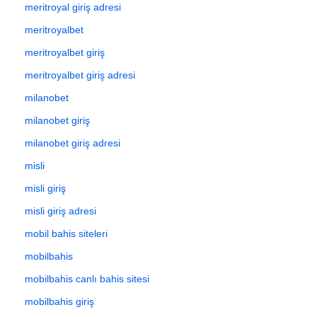
meritroyal giriş adresi
meritroyalbet
meritroyalbet giriş
meritroyalbet giriş adresi
milanobet
milanobet giriş
milanobet giriş adresi
misli
misli giriş
misli giriş adresi
mobil bahis siteleri
mobilbahis
mobilbahis canlı bahis sitesi
mobilbahis giriş