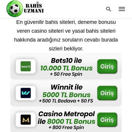
En güvenilir bahis siteleri, deneme bonusu
veren casino siteleri ve yasal bahis siteleri
hakkında aradığınız soruların cevabı burada
Type
sizleri bekliyor.
your
searc
query
and
hit
enter: