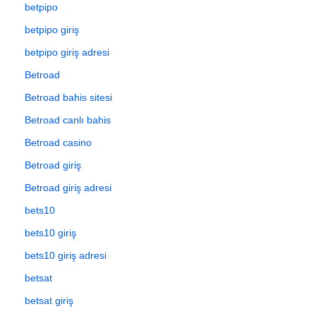
betpipo
betpipo giriş
betpipo giriş adresi
Betroad
Betroad bahis sitesi
Betroad canlı bahis
Betroad casino
Betroad giriş
Betroad giriş adresi
bets10
bets10 giriş
bets10 giriş adresi
betsat
betsat giriş