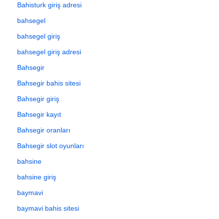
Bahisturk giriş adresi
bahsegel
bahsegel giriş
bahsegel giriş adresi
Bahsegir
Bahsegir bahis sitesi
Bahsegir giriş
Bahsegir kayıt
Bahsegir oranları
Bahsegir slot oyunları
bahsine
bahsine giriş
baymavi
baymavi bahis sitesi