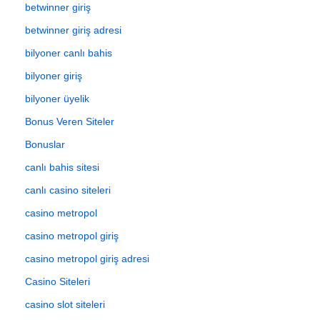
betwinner giriş
betwinner giriş adresi
bilyoner canlı bahis
bilyoner giriş
bilyoner üyelik
Bonus Veren Siteler
Bonuslar
canlı bahis sitesi
canlı casino siteleri
casino metropol
casino metropol giriş
casino metropol giriş adresi
Casino Siteleri
casino slot siteleri