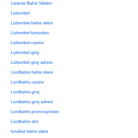
Lisanslı Bahis Siteleri
Lizbonbet
Lizbonbet bahis sitesi
Lizbonbet bonusları
Lizbonbet casino
Lizbonbet giriş
Lizbonbet giriş adresi
Lordbahis bahis sitesi
Lordbahis casino
Lordbahis giriş
Lordbahis giriş adresi
Lordbahis promosyonları
Lordbahis slot
lunabet bahis sitesi