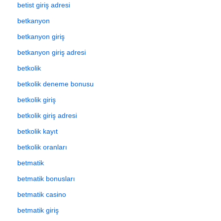
betist giriş adresi
betkanyon
betkanyon giriş
betkanyon giriş adresi
betkolik
betkolik deneme bonusu
betkolik giriş
betkolik giriş adresi
betkolik kayıt
betkolik oranları
betmatik
betmatik bonusları
betmatik casino
betmatik giriş