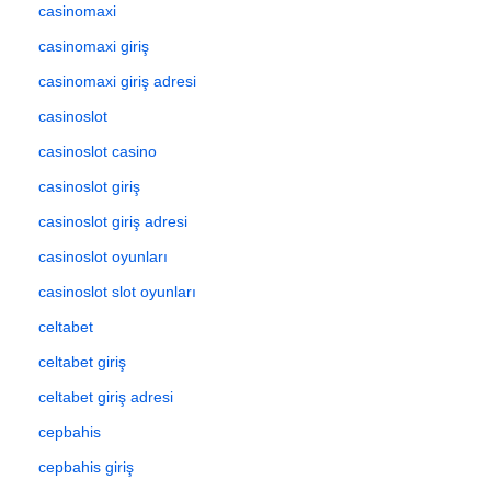
casinomaxi
casinomaxi giriş
casinomaxi giriş adresi
casinoslot
casinoslot casino
casinoslot giriş
casinoslot giriş adresi
casinoslot oyunları
casinoslot slot oyunları
celtabet
celtabet giriş
celtabet giriş adresi
cepbahis
cepbahis giriş