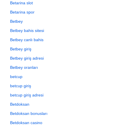
Betarina slot
Betarina spor
Betbey
Betbey bahis sitesi
Betbey canlı bahis
Betbey giriş
Betbey giriş adresi
Betbey oranları
betcup
betcup giriş
betcup giriş adresi
Betdoksan
Betdoksan bonusları
Betdoksan casino