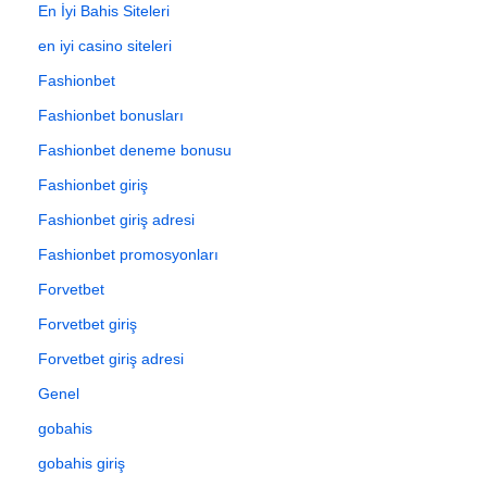
En İyi Bahis Siteleri
en iyi casino siteleri
Fashionbet
Fashionbet bonusları
Fashionbet deneme bonusu
Fashionbet giriş
Fashionbet giriş adresi
Fashionbet promosyonları
Forvetbet
Forvetbet giriş
Forvetbet giriş adresi
Genel
gobahis
gobahis giriş