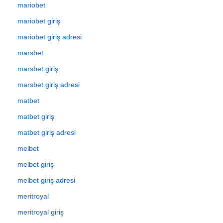
mariobet
mariobet giriş
mariobet giriş adresi
marsbet
marsbet giriş
marsbet giriş adresi
matbet
matbet giriş
matbet giriş adresi
melbet
melbet giriş
melbet giriş adresi
meritroyal
meritroyal giriş