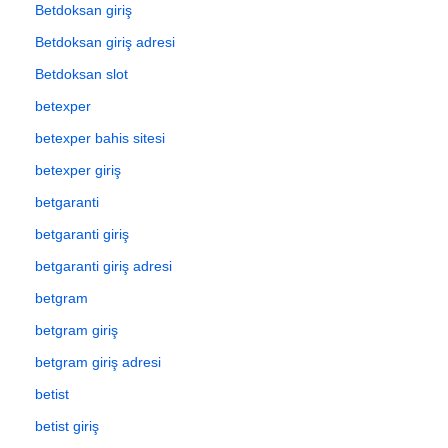
Betdoksan giriş
Betdoksan giriş adresi
Betdoksan slot
betexper
betexper bahis sitesi
betexper giriş
betgaranti
betgaranti giriş
betgaranti giriş adresi
betgram
betgram giriş
betgram giriş adresi
betist
betist giriş