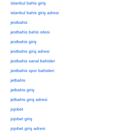
istanbul bahis giriş
istanbul bahis giriş adresi
jestbahis
jestbahis bahis sitesi
jestbahis giriş
jestbahis giriş adresi
jestbahis sanal bahisler
jestbahis spor bahisleri
jetbahis
jetbahis giriş
jetbahis giriş adresi
jojobet
jojobet giriş
jojobet giriş adresi