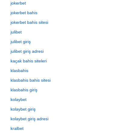
jokerbet
jokerbet bahis
jokerbet bahis sitesi
julibet
julibet giriş
julibet giriş adresi
kaçak bahis siteleri
klasbahis
klasbahis bahis sitesi
klasbahis giriş
kolaybet
kolaybet giriş
kolaybet giriş adresi
kralbet