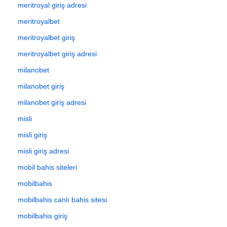
meritroyal giriş adresi
meritroyalbet
meritroyalbet giriş
meritroyalbet giriş adresi
milanobet
milanobet giriş
milanobet giriş adresi
misli
misli giriş
misli giriş adresi
mobil bahis siteleri
mobilbahis
mobilbahis canlı bahis sitesi
mobilbahis giriş