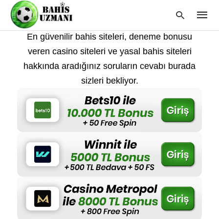
En güvenilir bahis siteleri, deneme bonusu
veren casino siteleri ve yasal bahis siteleri
hakkında aradığınız soruların cevabı burada
Type
sizleri bekliyor.
your
searc
query
and
hit
enter: