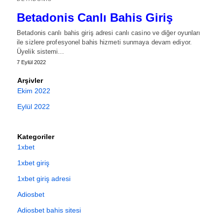
Betadonis Canlı Bahis Giriş
Betadonis canlı bahis giriş adresi canlı casino ve diğer oyunları
ile sizlere profesyonel bahis hizmeti sunmaya devam ediyor.
Üyelik sistemi…
7 Eylül 2022
Arşivler
Ekim 2022
Eylül 2022
Kategoriler
1xbet
1xbet giriş
1xbet giriş adresi
Adiosbet
Adiosbet bahis sitesi