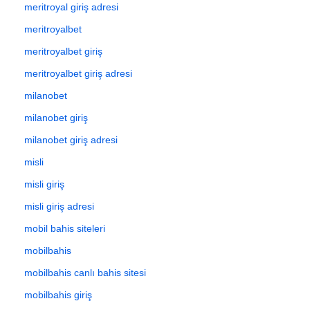
meritroyal giriş adresi
meritroyalbet
meritroyalbet giriş
meritroyalbet giriş adresi
milanobet
milanobet giriş
milanobet giriş adresi
misli
misli giriş
misli giriş adresi
mobil bahis siteleri
mobilbahis
mobilbahis canlı bahis sitesi
mobilbahis giriş