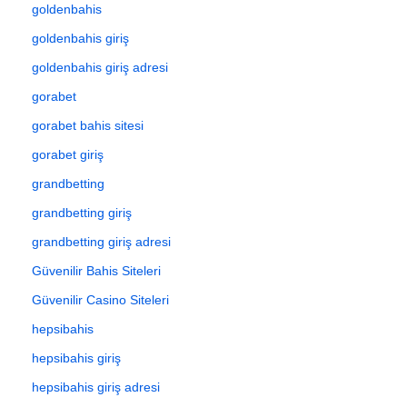
goldenbahis
goldenbahis giriş
goldenbahis giriş adresi
gorabet
gorabet bahis sitesi
gorabet giriş
grandbetting
grandbetting giriş
grandbetting giriş adresi
Güvenilir Bahis Siteleri
Güvenilir Casino Siteleri
hepsibahis
hepsibahis giriş
hepsibahis giriş adresi