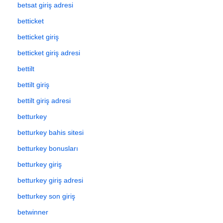
betsat giriş adresi
betticket
betticket giriş
betticket giriş adresi
bettilt
bettilt giriş
bettilt giriş adresi
betturkey
betturkey bahis sitesi
betturkey bonusları
betturkey giriş
betturkey giriş adresi
betturkey son giriş
betwinner