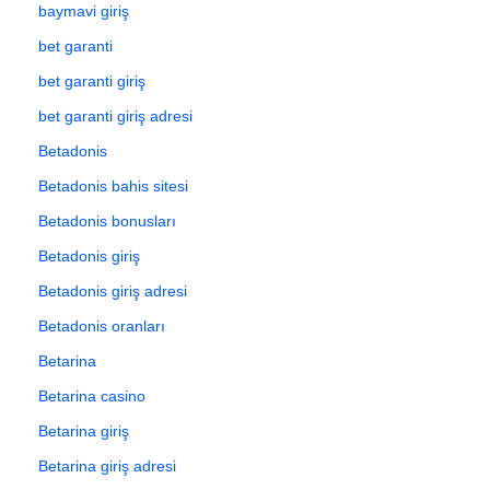
baymavi giriş
bet garanti
bet garanti giriş
bet garanti giriş adresi
Betadonis
Betadonis bahis sitesi
Betadonis bonusları
Betadonis giriş
Betadonis giriş adresi
Betadonis oranları
Betarina
Betarina casino
Betarina giriş
Betarina giriş adresi