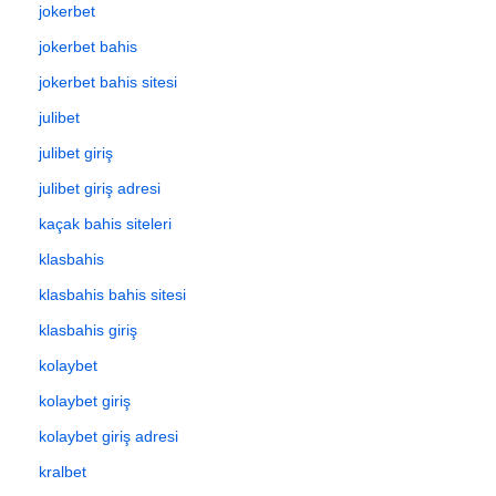
jokerbet
jokerbet bahis
jokerbet bahis sitesi
julibet
julibet giriş
julibet giriş adresi
kaçak bahis siteleri
klasbahis
klasbahis bahis sitesi
klasbahis giriş
kolaybet
kolaybet giriş
kolaybet giriş adresi
kralbet