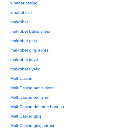
lunabet casino
lunabet slot
makrobet
makrobet bahis sitesi
makrobet giriş
makrobet giriş adresi
makrobet kayıt
makrobet üyelik
Malt Casino
Malt Casino bahis sitesi
Malt Casino bahisleri
Malt Casino deneme bonusu
Malt Casino giriş
Malt Casino giriş adresi