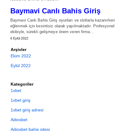
Baymavi Canlı Bahis Giriş
Baymavi Canlı Bahis Giriş oyunları ve slotlarla kazanırken
eğlenmek için kesintisiz olarak yapılmaktadır. Profesyonel
ekibiyle, sürekli gelişmeye önem veren firma…
6 Eylül 2022
Arşivler
Ekim 2022
Eylül 2022
Kategoriler
1xbet
1xbet giriş
1xbet giriş adresi
Adiosbet
Adiosbet bahis sitesi