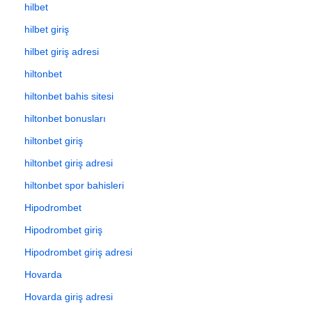
hilbet
hilbet giriş
hilbet giriş adresi
hiltonbet
hiltonbet bahis sitesi
hiltonbet bonusları
hiltonbet giriş
hiltonbet giriş adresi
hiltonbet spor bahisleri
Hipodrombet
Hipodrombet giriş
Hipodrombet giriş adresi
Hovarda
Hovarda giriş adresi