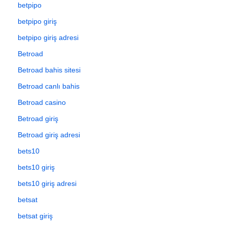
betpipo
betpipo giriş
betpipo giriş adresi
Betroad
Betroad bahis sitesi
Betroad canlı bahis
Betroad casino
Betroad giriş
Betroad giriş adresi
bets10
bets10 giriş
bets10 giriş adresi
betsat
betsat giriş