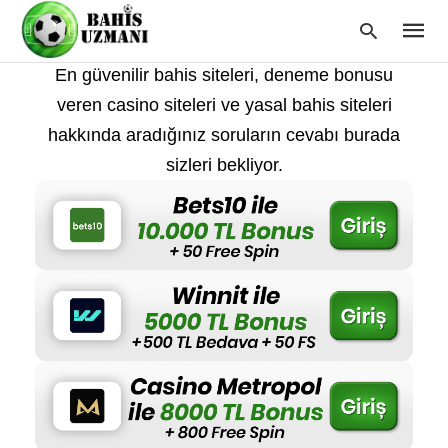
En güvenilir bahis siteleri, deneme bonusu
veren casino siteleri ve yasal bahis siteleri
hakkında aradığınız soruların cevabı burada
Type
sizleri bekliyor.
your
searc
query
and
hit
enter: