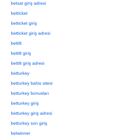
betsat giriş adresi
betticket
betticket giriş
betticket giriş adresi
bettilt
bettilt giriş
bettilt giriş adresi
betturkey
betturkey bahis sitesi
betturkey bonusları
betturkey giriş
betturkey giriş adresi
betturkey son giriş
betwinner