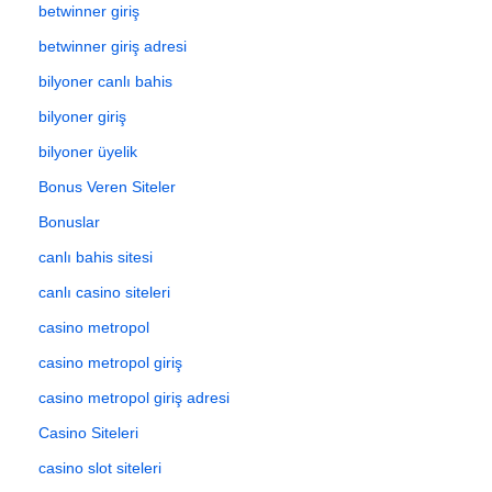
betwinner giriş
betwinner giriş adresi
bilyoner canlı bahis
bilyoner giriş
bilyoner üyelik
Bonus Veren Siteler
Bonuslar
canlı bahis sitesi
canlı casino siteleri
casino metropol
casino metropol giriş
casino metropol giriş adresi
Casino Siteleri
casino slot siteleri