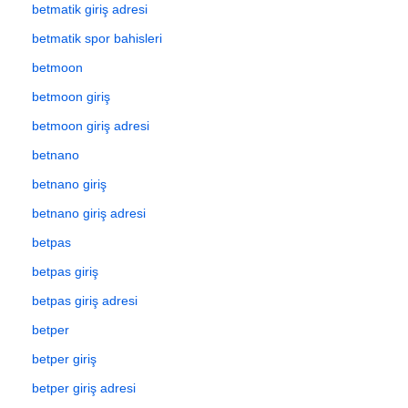
betmatik giriş adresi
betmatik spor bahisleri
betmoon
betmoon giriş
betmoon giriş adresi
betnano
betnano giriş
betnano giriş adresi
betpas
betpas giriş
betpas giriş adresi
betper
betper giriş
betper giriş adresi