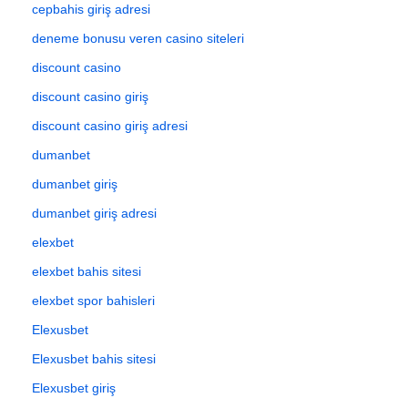
cepbahis giriş adresi
deneme bonusu veren casino siteleri
discount casino
discount casino giriş
discount casino giriş adresi
dumanbet
dumanbet giriş
dumanbet giriş adresi
elexbet
elexbet bahis sitesi
elexbet spor bahisleri
Elexusbet
Elexusbet bahis sitesi
Elexusbet giriş