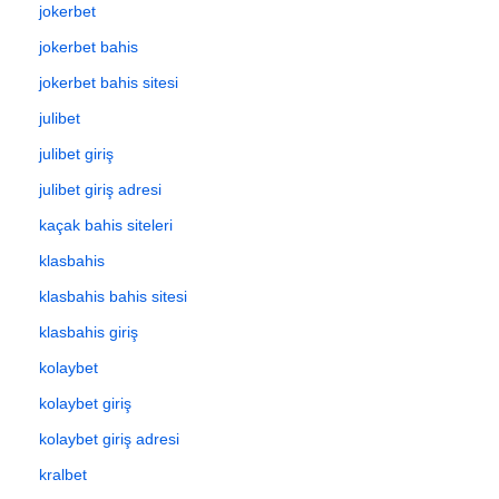
jokerbet
jokerbet bahis
jokerbet bahis sitesi
julibet
julibet giriş
julibet giriş adresi
kaçak bahis siteleri
klasbahis
klasbahis bahis sitesi
klasbahis giriş
kolaybet
kolaybet giriş
kolaybet giriş adresi
kralbet