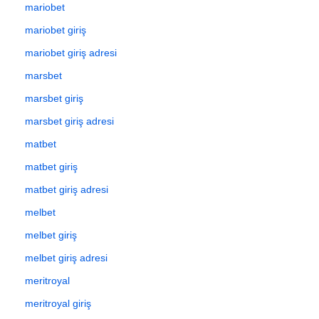
mariobet
mariobet giriş
mariobet giriş adresi
marsbet
marsbet giriş
marsbet giriş adresi
matbet
matbet giriş
matbet giriş adresi
melbet
melbet giriş
melbet giriş adresi
meritroyal
meritroyal giriş