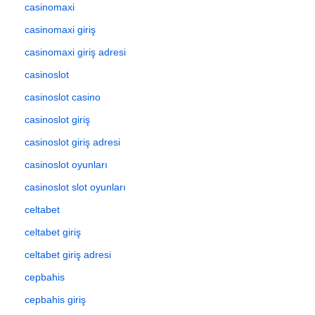
casinomaxi
casinomaxi giriş
casinomaxi giriş adresi
casinoslot
casinoslot casino
casinoslot giriş
casinoslot giriş adresi
casinoslot oyunları
casinoslot slot oyunları
celtabet
celtabet giriş
celtabet giriş adresi
cepbahis
cepbahis giriş