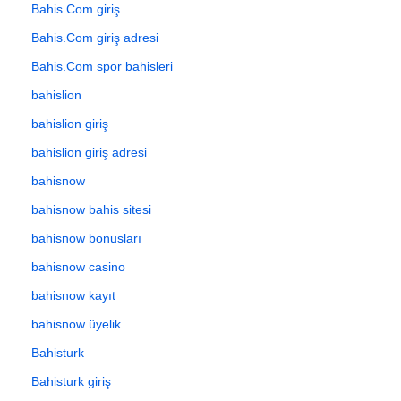
Bahis.Com giriş
Bahis.Com giriş adresi
Bahis.Com spor bahisleri
bahislion
bahislion giriş
bahislion giriş adresi
bahisnow
bahisnow bahis sitesi
bahisnow bonusları
bahisnow casino
bahisnow kayıt
bahisnow üyelik
Bahisturk
Bahisturk giriş