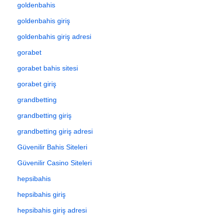
goldenbahis
goldenbahis giriş
goldenbahis giriş adresi
gorabet
gorabet bahis sitesi
gorabet giriş
grandbetting
grandbetting giriş
grandbetting giriş adresi
Güvenilir Bahis Siteleri
Güvenilir Casino Siteleri
hepsibahis
hepsibahis giriş
hepsibahis giriş adresi