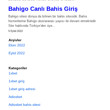
Bahigo Canlı Bahis Giriş
Bahigo sitesi dünya da bilinen bir bahis sitesidir. Bahis
hizmetlerine Bahigo uluslararası yapısı ile devam etmektedir.
Site hakkında Türkiye’den üye…
5 Eylül 2022
Arşivler
Ekim 2022
Eylül 2022
Kategoriler
1xbet
1xbet giriş
1xbet giriş adresi
Adiosbet
Adiosbet bahis sitesi