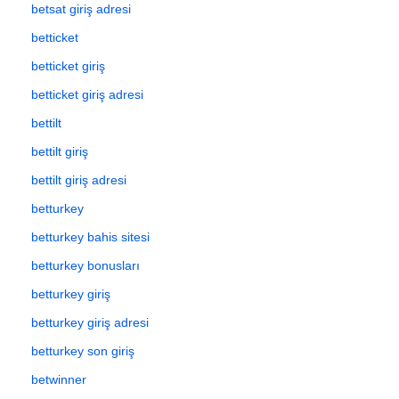
betsat giriş adresi
betticket
betticket giriş
betticket giriş adresi
bettilt
bettilt giriş
bettilt giriş adresi
betturkey
betturkey bahis sitesi
betturkey bonusları
betturkey giriş
betturkey giriş adresi
betturkey son giriş
betwinner