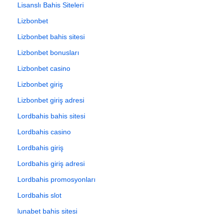
Lisanslı Bahis Siteleri
Lizbonbet
Lizbonbet bahis sitesi
Lizbonbet bonusları
Lizbonbet casino
Lizbonbet giriş
Lizbonbet giriş adresi
Lordbahis bahis sitesi
Lordbahis casino
Lordbahis giriş
Lordbahis giriş adresi
Lordbahis promosyonları
Lordbahis slot
lunabet bahis sitesi