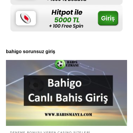
bahigo sorunsuz giriş
DENEME BONUSU VEREN CASINO SITELERI