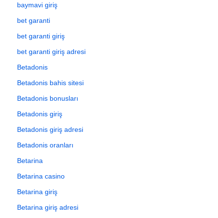
baymavi giriş
bet garanti
bet garanti giriş
bet garanti giriş adresi
Betadonis
Betadonis bahis sitesi
Betadonis bonusları
Betadonis giriş
Betadonis giriş adresi
Betadonis oranları
Betarina
Betarina casino
Betarina giriş
Betarina giriş adresi