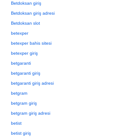
Betdoksan giriş
Betdoksan giriş adresi
Betdoksan slot
betexper
betexper bahis sitesi
betexper giriş
betgaranti
betgaranti giriş
betgaranti giriş adresi
betgram
betgram giriş
betgram giriş adresi
betist
betist giriş