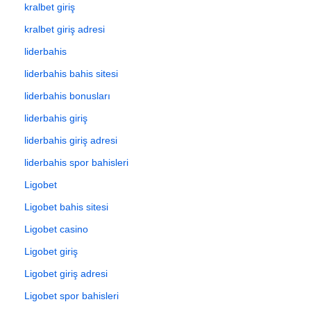
kralbet giriş
kralbet giriş adresi
liderbahis
liderbahis bahis sitesi
liderbahis bonusları
liderbahis giriş
liderbahis giriş adresi
liderbahis spor bahisleri
Ligobet
Ligobet bahis sitesi
Ligobet casino
Ligobet giriş
Ligobet giriş adresi
Ligobet spor bahisleri