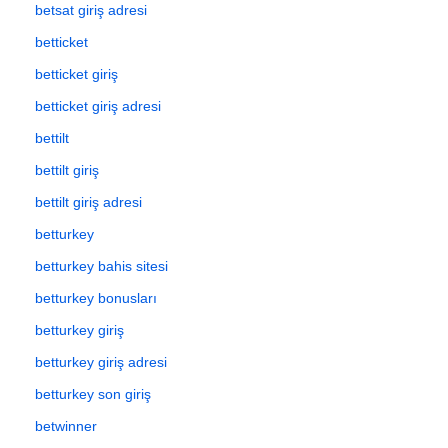
betsat giriş adresi
betticket
betticket giriş
betticket giriş adresi
bettilt
bettilt giriş
bettilt giriş adresi
betturkey
betturkey bahis sitesi
betturkey bonusları
betturkey giriş
betturkey giriş adresi
betturkey son giriş
betwinner