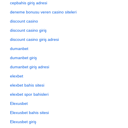
cepbahis giriş adresi
deneme bonusu veren casino siteleri
discount casino
discount casino giriş
discount casino giriş adresi
dumanbet
dumanbet giriş
dumanbet giriş adresi
elexbet
elexbet bahis sitesi
elexbet spor bahisleri
Elexusbet
Elexusbet bahis sitesi
Elexusbet giriş