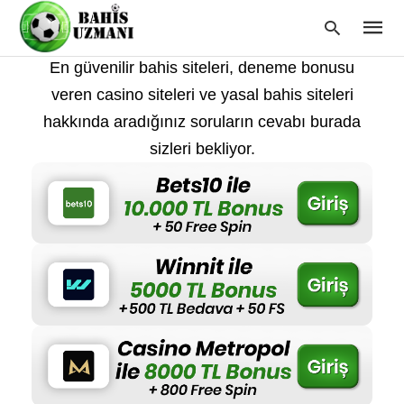
En güvenilir bahis siteleri, deneme bonusu
veren casino siteleri ve yasal bahis siteleri
hakkında aradığınız soruların cevabı burada
Type
sizleri bekliyor.
your
searc
query
and
hit
enter: