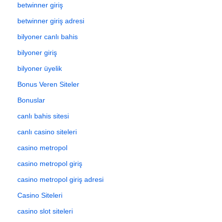
betwinner giriş
betwinner giriş adresi
bilyoner canlı bahis
bilyoner giriş
bilyoner üyelik
Bonus Veren Siteler
Bonuslar
canlı bahis sitesi
canlı casino siteleri
casino metropol
casino metropol giriş
casino metropol giriş adresi
Casino Siteleri
casino slot siteleri