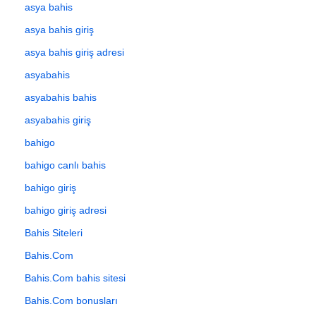
asya bahis
asya bahis giriş
asya bahis giriş adresi
asyabahis
asyabahis bahis
asyabahis giriş
bahigo
bahigo canlı bahis
bahigo giriş
bahigo giriş adresi
Bahis Siteleri
Bahis.Com
Bahis.Com bahis sitesi
Bahis.Com bonusları