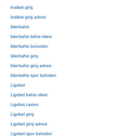
kralbet giriş
kralbet giriş adresi
liderbahis
liderbahis bahis sitesi
liderbahis bonusları
liderbahis giriş
liderbahis giriş adresi
liderbahis spor bahisleri
Ligobet
Ligobet bahis sitesi
Ligobet casino
Ligobet giriş
Ligobet giriş adresi
Ligobet spor bahisleri