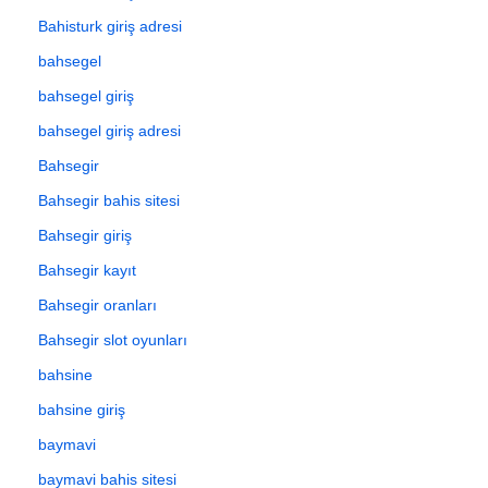
Bahisturk giriş adresi
bahsegel
bahsegel giriş
bahsegel giriş adresi
Bahsegir
Bahsegir bahis sitesi
Bahsegir giriş
Bahsegir kayıt
Bahsegir oranları
Bahsegir slot oyunları
bahsine
bahsine giriş
baymavi
baymavi bahis sitesi