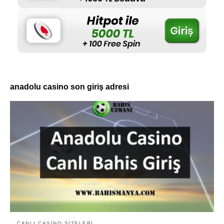
anadolu casino son giriş adresi
CANLI CASINO SITELERI