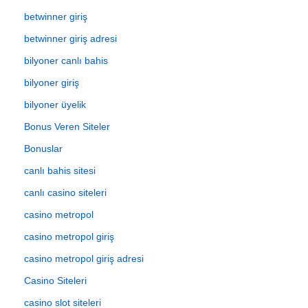
betwinner giriş
betwinner giriş adresi
bilyoner canlı bahis
bilyoner giriş
bilyoner üyelik
Bonus Veren Siteler
Bonuslar
canlı bahis sitesi
canlı casino siteleri
casino metropol
casino metropol giriş
casino metropol giriş adresi
Casino Siteleri
casino slot siteleri