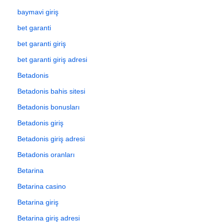
baymavi giriş
bet garanti
bet garanti giriş
bet garanti giriş adresi
Betadonis
Betadonis bahis sitesi
Betadonis bonusları
Betadonis giriş
Betadonis giriş adresi
Betadonis oranları
Betarina
Betarina casino
Betarina giriş
Betarina giriş adresi