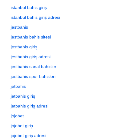
istanbul bahis giriş
istanbul bahis giriş adresi
jestbahis
jestbahis bahis sitesi
jestbahis giriş
jestbahis giriş adresi
jestbahis sanal bahisler
jestbahis spor bahisleri
jetbahis
jetbahis giriş
jetbahis giriş adresi
jojobet
jojobet giriş
jojobet giriş adresi