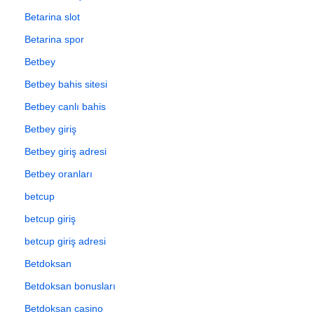
Betarina slot
Betarina spor
Betbey
Betbey bahis sitesi
Betbey canlı bahis
Betbey giriş
Betbey giriş adresi
Betbey oranları
betcup
betcup giriş
betcup giriş adresi
Betdoksan
Betdoksan bonusları
Betdoksan casino