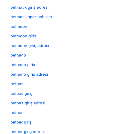
betmatik giriş adresi
betmatik spor bahisleri
betmoon
betmoon giriş
betmoon giriş adresi
betnano
betnano giriş
betnano giriş adresi
betpas
betpas giriş
betpas giriş adresi
betper
betper giriş
betper giriş adresi