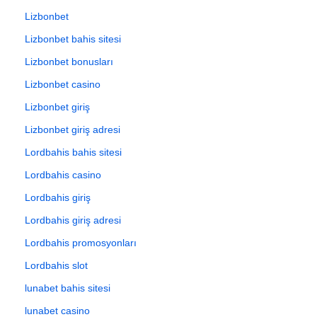
Lizbonbet
Lizbonbet bahis sitesi
Lizbonbet bonusları
Lizbonbet casino
Lizbonbet giriş
Lizbonbet giriş adresi
Lordbahis bahis sitesi
Lordbahis casino
Lordbahis giriş
Lordbahis giriş adresi
Lordbahis promosyonları
Lordbahis slot
lunabet bahis sitesi
lunabet casino