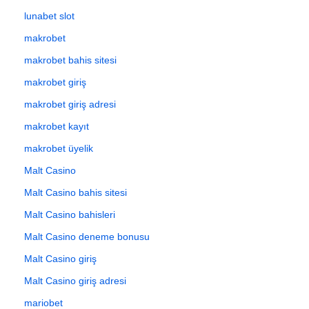
lunabet slot
makrobet
makrobet bahis sitesi
makrobet giriş
makrobet giriş adresi
makrobet kayıt
makrobet üyelik
Malt Casino
Malt Casino bahis sitesi
Malt Casino bahisleri
Malt Casino deneme bonusu
Malt Casino giriş
Malt Casino giriş adresi
mariobet