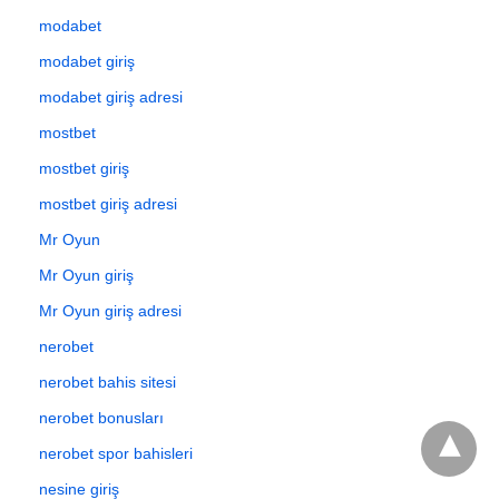
modabet
modabet giriş
modabet giriş adresi
mostbet
mostbet giriş
mostbet giriş adresi
Mr Oyun
Mr Oyun giriş
Mr Oyun giriş adresi
nerobet
nerobet bahis sitesi
nerobet bonusları
nerobet spor bahisleri
nesine giriş