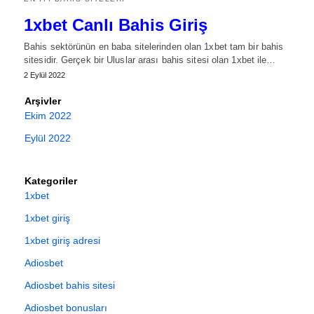
1xbet Canlı Bahis Giriş
Bahis sektörünün en baba sitelerinden olan 1xbet tam bir bahis
sitesidir. Gerçek bir Uluslar arası bahis sitesi olan 1xbet ile…
2 Eylül 2022
Arşivler
Ekim 2022
Eylül 2022
Kategoriler
1xbet
1xbet giriş
1xbet giriş adresi
Adiosbet
Adiosbet bahis sitesi
Adiosbet bonusları