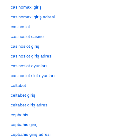
casinomaxi giriş
casinomaxi giriş adresi
casinoslot
casinoslot casino
casinoslot giriş
casinoslot giriş adresi
casinoslot oyunları
casinoslot slot oyunları
celtabet
celtabet giriş
celtabet giriş adresi
cepbahis
cepbahis giriş
cepbahis giriş adresi