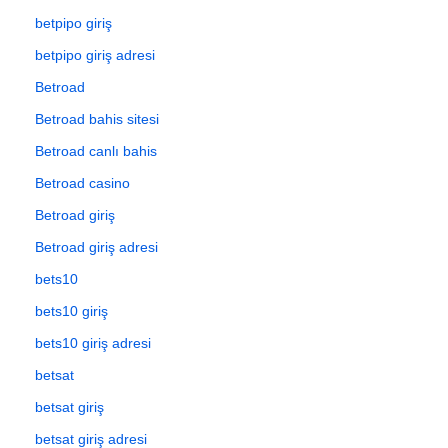
betpipo giriş
betpipo giriş adresi
Betroad
Betroad bahis sitesi
Betroad canlı bahis
Betroad casino
Betroad giriş
Betroad giriş adresi
bets10
bets10 giriş
bets10 giriş adresi
betsat
betsat giriş
betsat giriş adresi