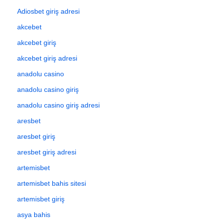
Adiosbet giriş adresi
akcebet
akcebet giriş
akcebet giriş adresi
anadolu casino
anadolu casino giriş
anadolu casino giriş adresi
aresbet
aresbet giriş
aresbet giriş adresi
artemisbet
artemisbet bahis sitesi
artemisbet giriş
asya bahis