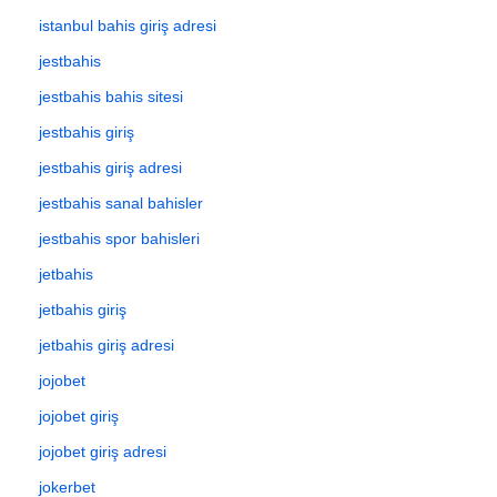
istanbul bahis giriş adresi
jestbahis
jestbahis bahis sitesi
jestbahis giriş
jestbahis giriş adresi
jestbahis sanal bahisler
jestbahis spor bahisleri
jetbahis
jetbahis giriş
jetbahis giriş adresi
jojobet
jojobet giriş
jojobet giriş adresi
jokerbet