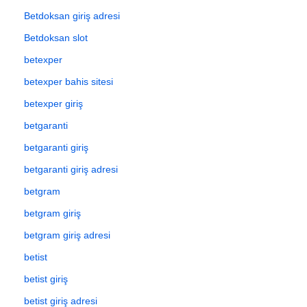
Betdoksan giriş adresi
Betdoksan slot
betexper
betexper bahis sitesi
betexper giriş
betgaranti
betgaranti giriş
betgaranti giriş adresi
betgram
betgram giriş
betgram giriş adresi
betist
betist giriş
betist giriş adresi