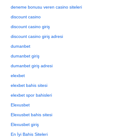
deneme bonusu veren casino siteleri
discount casino
discount casino giriş
discount casino giriş adresi
dumanbet
dumanbet giriş
dumanbet giriş adresi
elexbet
elexbet bahis sitesi
elexbet spor bahisleri
Elexusbet
Elexusbet bahis sitesi
Elexusbet giriş
En İyi Bahis Siteleri