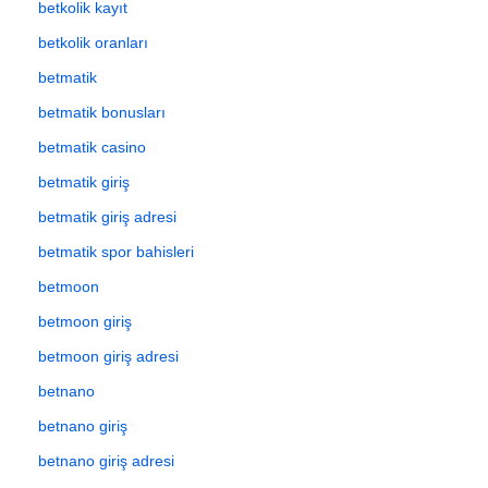
betkolik kayıt
betkolik oranları
betmatik
betmatik bonusları
betmatik casino
betmatik giriş
betmatik giriş adresi
betmatik spor bahisleri
betmoon
betmoon giriş
betmoon giriş adresi
betnano
betnano giriş
betnano giriş adresi