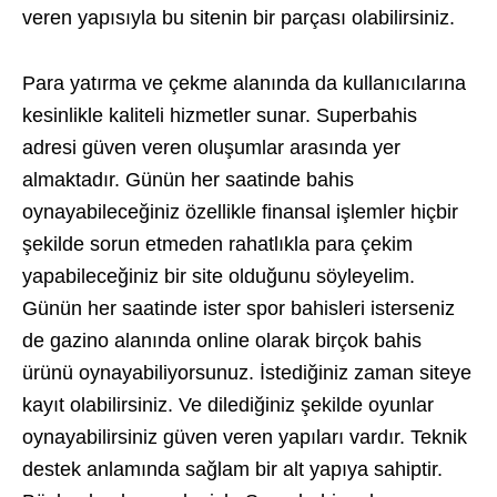
veren yapısıyla bu sitenin bir parçası olabilirsiniz.
Para yatırma ve çekme alanında da kullanıcılarına
kesinlikle kaliteli hizmetler sunar. Superbahis
adresi güven veren oluşumlar arasında yer
almaktadır. Günün her saatinde bahis
oynayabileceğiniz özellikle finansal işlemler hiçbir
şekilde sorun etmeden rahatlıkla para çekim
yapabileceğiniz bir site olduğunu söyleyelim.
Günün her saatinde ister spor bahisleri isterseniz
de gazino alanında online olarak birçok bahis
ürünü oynayabiliyorsunuz. İstediğiniz zaman siteye
kayıt olabilirsiniz. Ve dilediğiniz şekilde oyunlar
oynayabilirsiniz güven veren yapıları vardır. Teknik
destek anlamında sağlam bir alt yapıya sahiptir.