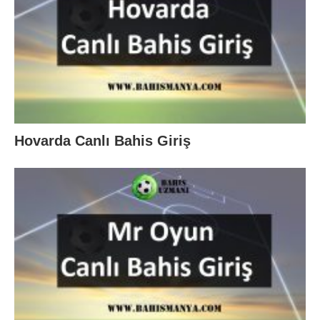
Hovarda Canlı Bahis Giriş