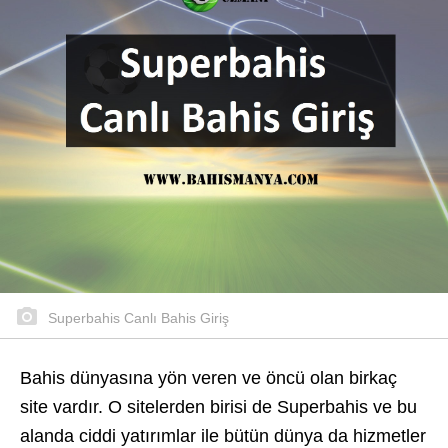
Superbahis Canlı Bahis Giriş
Bahis dünyasına yön veren ve öncü olan birkaç
site vardır. O sitelerden birisi de Superbahis ve bu
alanda ciddi yatırımlar ile bütün dünya da hizmetler