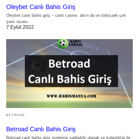
Oleybet Canlı Bahis Giriş
Oleybet canlı bahis giriş – canlı casino alnın da ve daha pek çok
şans oyunu…
7 Eylül 2022
BETROAD
Betroad Canlı Bahis Giriş
Betroad canlı bahis giriş üyelerine sağladığı olanak ve kolaylıklar ile