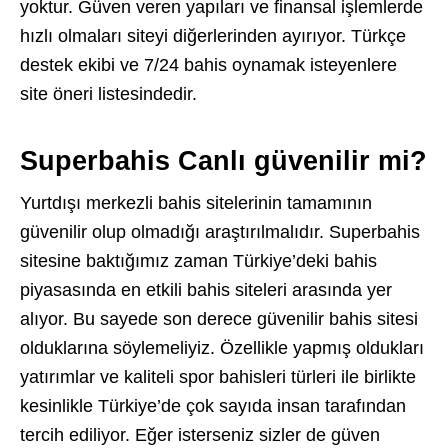
yoktur. Güven veren yapıları ve finansal işlemlerde
hızlı olmaları siteyi diğerlerinden ayırıyor. Türkçe
destek ekibi ve 7/24 bahis oynamak isteyenlere
site öneri listesindedir.
Superbahis Canlı güvenilir mi?
Yurtdışı merkezli bahis sitelerinin tamamının
güvenilir olup olmadığı araştırılmalıdır. Superbahis
sitesine baktığımız zaman Türkiye’deki bahis
piyasasında en etkili bahis siteleri arasında yer
alıyor. Bu sayede son derece güvenilir bahis sitesi
olduklarına söylemeliyiz. Özellikle yapmış oldukları
yatırımlar ve kaliteli spor bahisleri türleri ile birlikte
kesinlikle Türkiye’de çok sayıda insan tarafından
tercih ediliyor. Eğer isterseniz sizler de güven