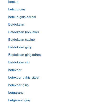
betcup
betcup giriş
betcup giriş adresi
Betdoksan
Betdoksan bonusları
Betdoksan casino
Betdoksan giriş
Betdoksan giriş adresi
Betdoksan slot
betexper
betexper bahis sitesi
betexper giriş
betgaranti
betgaranti giriş