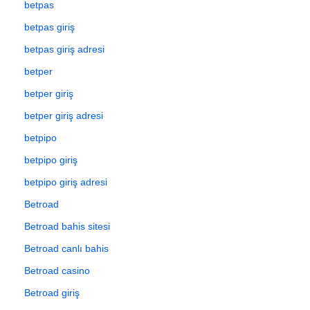
betpas
betpas giriş
betpas giriş adresi
betper
betper giriş
betper giriş adresi
betpipo
betpipo giriş
betpipo giriş adresi
Betroad
Betroad bahis sitesi
Betroad canlı bahis
Betroad casino
Betroad giriş