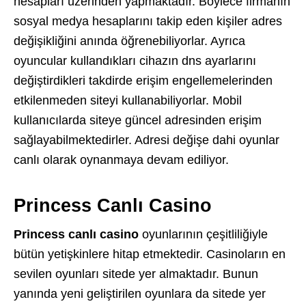
hesapları üzerinden yapmaktadır. Böylece firmanın
sosyal medya hesaplarını takip eden kişiler adres
değişikliğini anında öğrenebiliyorlar. Ayrıca
oyuncular kullandıkları cihazın dns ayarlarını
değiştirdikleri takdirde erişim engellemelerinden
etkilenmeden siteyi kullanabiliyorlar. Mobil
kullanıcılarda siteye güncel adresinden erişim
sağlayabilmektedirler. Adresi değişe dahi oyunlar
canlı olarak oynanmaya devam ediliyor.
Princess Canlı Casino
Princess canlı casino
oyunlarının çeşitliliğiyle
bütün yetişkinlere hitap etmektedir. Casinoların en
sevilen oyunları sitede yer almaktadır. Bunun
yanında yeni geliştirilen oyunlara da sitede yer