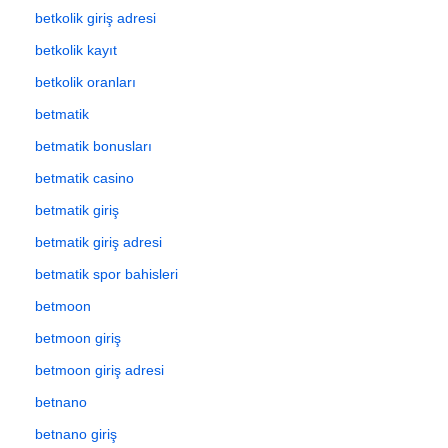
betkolik giriş adresi
betkolik kayıt
betkolik oranları
betmatik
betmatik bonusları
betmatik casino
betmatik giriş
betmatik giriş adresi
betmatik spor bahisleri
betmoon
betmoon giriş
betmoon giriş adresi
betnano
betnano giriş