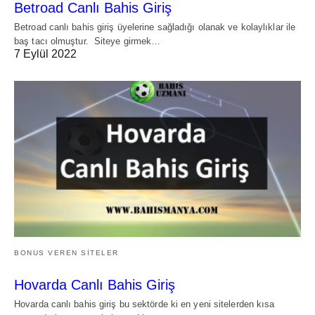
Betroad Canlı Bahis Giriş
Betroad canlı bahis giriş üyelerine sağladığı olanak ve kolaylıklar ile
baş tacı olmuştur. Siteye girmek…
7 Eylül 2022
BONUS VEREN SITELER
Hovarda Canlı Bahis Giriş
Hovarda canlı bahis giriş bu sektörde ki en yeni sitelerden kısa