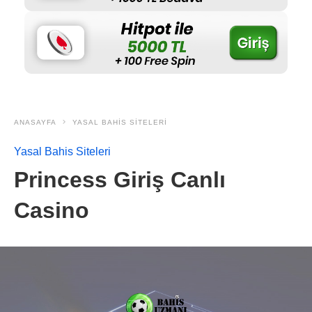
ANASAYFA
YASAL BAHIS SITELERI
Yasal Bahis Siteleri
Princess Giriş Canlı
Casino