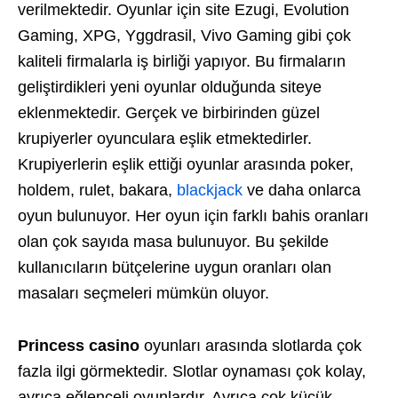
verilmektedir. Oyunlar için site Ezugi, Evolution
Gaming, XPG, Yggdrasil, Vivo Gaming gibi çok
kaliteli firmalarla iş birliği yapıyor. Bu firmaların
geliştirdikleri yeni oyunlar olduğunda siteye
eklenmektedir. Gerçek ve birbirinden güzel
krupiyerler oyunculara eşlik etmektedirler.
Krupiyerlerin eşlik ettiği oyunlar arasında poker,
holdem, rulet, bakara,
blackjack
ve daha onlarca
oyun bulunuyor. Her oyun için farklı bahis oranları
olan çok sayıda masa bulunuyor. Bu şekilde
kullanıcıların bütçelerine uygun oranları olan
masaları seçmeleri mümkün oluyor.
Princess casino
oyunları arasında slotlarda çok
fazla ilgi görmektedir. Slotlar oynaması çok kolay,
ayrıca eğlenceli oyunlardır. Ayrıca çok küçük