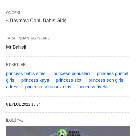
ÖNCEKI
« Baymavi Canlı Bahis Giriş
TARAFINDAN YAYINLANDI
Mr Bahisji
ETIKETLER:
princess bahis sitesi
princess bonusları
princess güncel
giriş
princess kayıt
princess slot
princess son giriş
adresi
princess sorunsuz giriş
princess üyelik
6 EYLÜL 2022 15:34
İLGILI YAZI