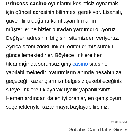
Princess casino
oyunlarını kesintisiz oynamak
için güncel adresinin bilinmesi gerekiyor. Lisanslı,
güvenilir olduğunu kanıtlayan firmanın
müşterilerine bizler buradan yardımcı oluyoruz.
Değişen adresinin bilgisini sitemizden veriyoruz.
Ayrıca sitemizdeki linkleri editörlerimiz sürekli
güncellemektedirler. Böylece linklere her
tıklandığında sorunsuz giriş
casino
sitesine
yapılabilmektedir. Yatırımların anında hesabınıza
geçeceği, kazançlarınızı belgesiz çekebileceğiniz
siteye linklere tıklayarak üyelik yapabilirsiniz.
Hemen ardından da en iyi oranlar, en geniş oyun
seçenekleriyle kazanmaya başlayabilirsiniz.
SONRAKI
Gobahis Canlı Bahis Giriş »