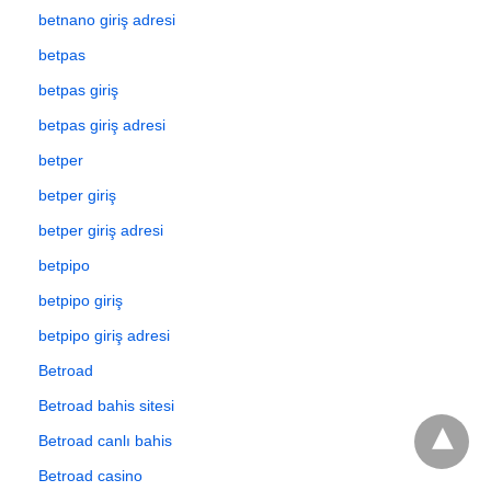
betnano giriş adresi
betpas
betpas giriş
betpas giriş adresi
betper
betper giriş
betper giriş adresi
betpipo
betpipo giriş
betpipo giriş adresi
Betroad
Betroad bahis sitesi
Betroad canlı bahis
Betroad casino