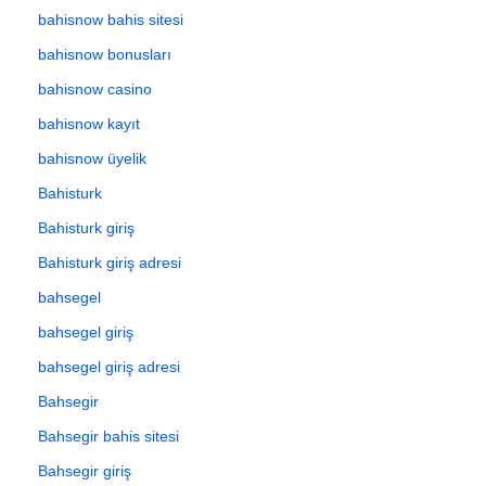
bahisnow bahis sitesi
bahisnow bonusları
bahisnow casino
bahisnow kayıt
bahisnow üyelik
Bahisturk
Bahisturk giriş
Bahisturk giriş adresi
bahsegel
bahsegel giriş
bahsegel giriş adresi
Bahsegir
Bahsegir bahis sitesi
Bahsegir giriş